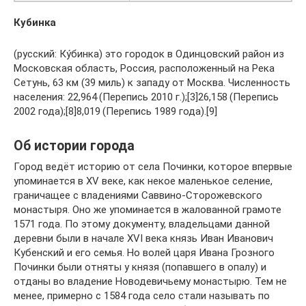
Кубинка
(русский: Ку́бинка) это городок в Одинцовский район из
Московская область, Россия, расположенный на Река
Сетунь, 63 км (39 миль) к западу от Москва. Численность
населения: 22,964 (Перепись 2010 г.);[3]26,158 (Перепись
2002 года);[8]8,019 (Перепись 1989 года).[9]
Об истории города
Город ведёт историю от села Починки, которое впервые
упоминается в XV веке, как некое маленькое селение,
граничащее с владениями Саввино-Сторожевского
монастыря. Оно же упоминается в жалованной грамоте
1571 года. По этому документу, владельцами данной
деревни были в начале XVI века князь Иван Иванович
Кубенский и его семья. Но волей царя Ивана Грозного
Починки были отняты у князя (попавшего в опалу) и
отданы во владение Новодевичьему монастырю. Тем не
менее, примерно с 1584 года село стали называть по