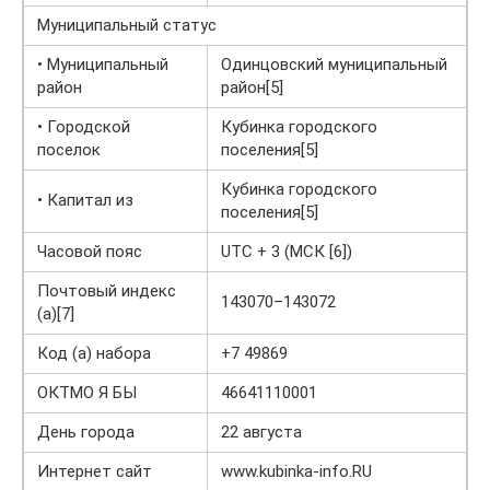
Муниципальный статус
• Муниципальный
Одинцовский муниципальный
район
район[5]
• Городской
Кубинка городского
поселок
поселения[5]
Кубинка городского
• Капитал из
поселения[5]
Часовой пояс
UTC + 3 (МСК [6])
Почтовый индекс
143070–143072
(а)[7]
Код (а) набора
+7 49869
ОКТМО Я БЫ
46641110001
День города
22 августа
Интернет сайт
www.kubinka-info.RU