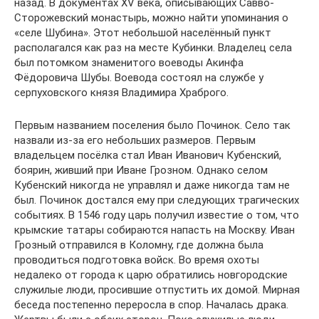
назад. В документах XV века, описывающих Савво-
Сторожевский монастырь, можно найти упоминания о
«селе Шубина». Этот небольшой населённый пункт
располагался как раз на месте Кубинки. Владелец села
был потомком знаменитого воеводы Акинфа
Фёдоровича Шубы. Воевода состоял на службе у
серпуховского князя Владимира Храброго.
Первым названием поселения было Починок. Село так
назвали из-за его небольших размеров. Первым
владельцем посёлка стал Иван Иванович Кубенский,
боярин, живший при Иване Грозном. Однако селом
Кубенский никогда не управлял и даже никогда там не
был. Починок достался ему при следующих трагических
событиях. В 1546 году царь получил известие о том, что
крымские татары собираются напасть на Москву. Иван
Грозный отправился в Коломну, где должна была
проводиться подготовка войск. Во время охоты
недалеко от города к царю обратились новгородские
служилые люди, просившие отпустить их домой. Мирная
беседа постепенно переросла в спор. Началась драка.