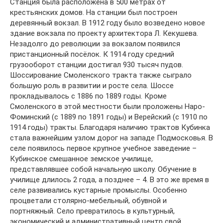
Станция была расположена в 500 метрах от
крестьянских домов. На станции был построен
деревянный вокзал. В 1912 году было возведено новое
здание вокзала по проекту архитектора Л. Кекушева.
Незадолго до революции за вокзалом появился
пристанционный посёлок. К 1914 году средний
грузооборот станции достигал 930 тысяч пудов.
Шоссирование Смоленского тракта также сыграло
большую роль в развитии и росте села. Шоссе
прокладывалось с 1886 по 1889 годы. Кроме
Смоленского в этой местности были проложены Наро-
Фоминский (с 1889 по 1891 годы) и Верейский (с 1910 по
1914 годы) тракты. Благодаря наличию трактов Кубинка
стала важнейшим узлом дорог на западе Подмосковья. В
селе появилось первое крупное учебное заведение –
Кубинское смешанное земское училище,
представлявшее собой начальную школу. Обучение в
училище длилось 2 года, а позднее – 4. В это же время в
селе развивались кустарные промыслы. Особенно
процветали столярно-мебельный, обувной и
портняжный. Село превратилось в культурный,
экономический и административный центр свой