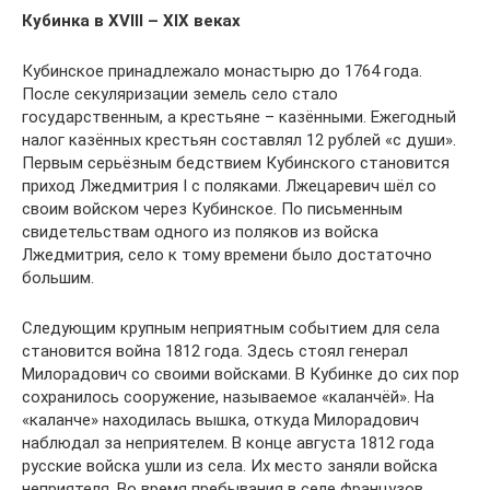
Кубинка в XVIII – XIX веках
Кубинское принадлежало монастырю до 1764 года.
После секуляризации земель село стало
государственным, а крестьяне – казёнными. Ежегодный
налог казённых крестьян составлял 12 рублей «с души».
Первым серьёзным бедствием Кубинского становится
приход Лжедмитрия I с поляками. Лжецаревич шёл со
своим войском через Кубинское. По письменным
свидетельствам одного из поляков из войска
Лжедмитрия, село к тому времени было достаточно
большим.
Следующим крупным неприятным событием для села
становится война 1812 года. Здесь стоял генерал
Милорадович со своими войсками. В Кубинке до сих пор
сохранилось сооружение, называемое «каланчёй». На
«каланче» находилась вышка, откуда Милорадович
наблюдал за неприятелем. В конце августа 1812 года
русские войска ушли из села. Их место заняли войска
неприятеля. Во время пребывания в селе французов