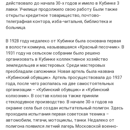
действовало до начала 30-х годов и имело в Кубинке 3
лавки. Училище продолжило свою работу. Были также
открыты кредитное товарищество, почтово-
телеграфная контора, изба-читальня, библиотека и
больница.
В 1928 году недалеко от Кубинки была основана первая
в волости коммуна, называвшаяся «Красный песочник». В
1931 году на сельском собрании было решено
организовать в Кубинке коллективное хозяйство
земледельцев и мастеровых. Среди мастеровых
преобладали сапожники. Новая артель была названа
«Кубинский обувщик». Артель просуществовала до 1937
года, после чего распалась на две самостоятельных
организации – «Кубинский обувщик» и «Кубинский
колхозник». В состав колхоза также приняли
стеклодувное производство. В начале 30-х годов на
окраине села был создан испытательный полигон. Здесь
проходила испытания первая советская техника –
автомобили, тягачи, мотоциклы, танки. Недалеко от
полигона появился летний лагерь Московской военно-