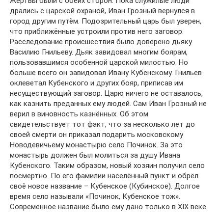
Жертвы были с обеих сторон. Пока служилые люди
дрались с царской охраной, Иван Грозный вернулся в
город другим путём. Подозрительный царь был уверен,
что приближённые устроили против него заговор.
Расследование происшествия было доверено дьяку
Василию Гнильеву. Дьяк завидовал многим боярам,
пользовавшимся особенной царской милостью. Но
больше всего он завидовал Ивану Кубенскому. Гнильев
оклеветал Кубенского и других бояр, приписав им
несуществующий заговор. Царю ничего не оставалось,
как казнить преданных ему людей. Сам Иван Грозный не
верил в виновность казнённых. Об этом
свидетельствует тот факт, что за несколько лет до
своей смерти он приказал подарить московскому
Новодевичьему монастырю село Починок. За это
монастырь должен был молиться за душу Ивана
Кубенского. Таким образом, новый хозяин получил село
посмертно. По его фамилии населённый пункт и обрёл
своё новое название – Кубенское (Кубинское). Долгое
время село называли «Починок, Кубенское тож».
Современное название было ему дано только в XIX веке.