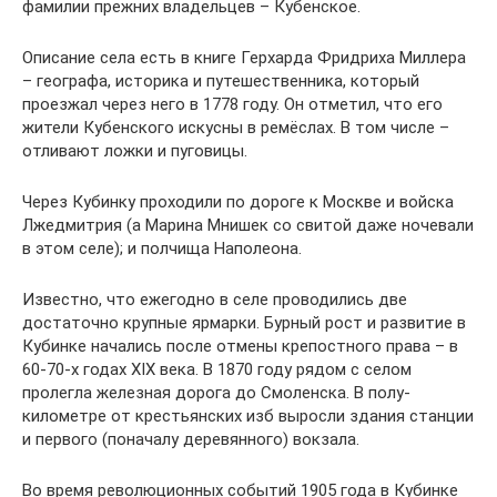
фамилии прежних владельцев – Кубенское.
Описание села есть в книге Герхарда Фридриха Миллера
– географа, историка и путешественника, который
проезжал через него в 1778 году. Он отметил, что его
жители Кубенского искусны в ремёслах. В том числе –
отливают ложки и пуговицы.
Через Кубинку проходили по дороге к Москве и войска
Лжедмитрия (а Марина Мнишек со свитой даже ночевали
в этом селе); и полчища Наполеона.
Известно, что ежегодно в селе проводились две
достаточно крупные ярмарки. Бурный рост и развитие в
Кубинке начались после отмены крепостного права – в
60-70-х годах XIX века. В 1870 году рядом с селом
пролегла железная дорога до Смоленска. В полу­
километре от крестьянских изб выросли здания станции
и первого (поначалу деревянного) вокзала.
Во время революционных событий 1905 года в Кубинке