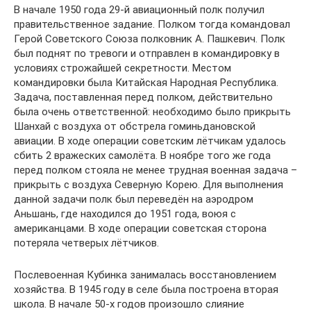
В начале 1950 года 29-й авиационный полк получил
правительственное задание. Полком тогда командовал
Герой Советского Союза полковник А. Пашкевич. Полк
был поднят по тревоги и отправлен в командировку в
условиях строжайшей секретности. Местом
командировки была Китайская Народная Республика.
Задача, поставленная перед полком, действительно
была очень ответственной: необходимо было прикрыть
Шанхай с воздуха от обстрела гоминьдановской
авиации. В ходе операции советским лётчикам удалось
сбить 2 вражеских самолёта. В ноябре того же года
перед полком стояла не менее трудная военная задача –
прикрыть с воздуха Северную Корею. Для выполнения
данной задачи полк был переведён на аэродром
Аньшань, где находился до 1951 года, воюя с
американцами. В ходе операции советская сторона
потеряла четверых лётчиков.
Послевоенная Кубинка занималась восстановлением
хозяйства. В 1945 году в селе была построена вторая
школа. В начале 50-х годов произошло слияние