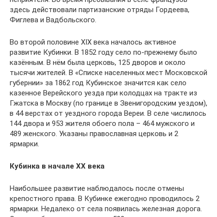
здесь действовали партизанские отряды Гордеева,
Фиглева и Вадбольского.
Во второй половине XIX века началось активное
развитие Кубинки. В 1852 году село по-прежнему было
казённым. В нём была церковь, 125 дворов и около
тысячи жителей. В «Списке населенных мест Московской
губернии» за 1862 год Кубинское значится как село
казенное Верейского уезда при колодцах на тракте из
Гжатска в Москву (по границе в Звенигородским уездом),
в 44 верстах от уездного города Вереи. В селе числилось
144 двора и 953 жителя обоего пола – 464 мужского и
489 женского. Указаны православная церковь и 2
ярмарки.
Кубинка в начале XX века
Наибольшее развитие наблюдалось после отмены
крепостного права. В Кубинке ежегодно проводилось 2
ярмарки. Недалеко от села появилась железная дорога.