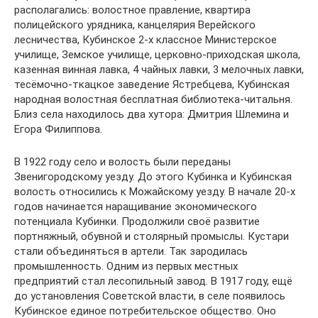
располагались: волостное правление, квартира
полицейского урядника, канцелярия Верейского
лесничества, Кубинское 2-х классное Министерское
училище, Земское училище, церковно-приходская школа,
казенная винная лавка, 4 чайных лавки, 3 мелочных лавки,
тесёмочно-ткацкое заведение Ястребцева, Кубинская
народная волостная бесплатная библиотека-читальня.
Близ села находилось два хутора: Дмитрия Шлемина и
Егора Филиппова.
В 1922 году село и волость были переданы
Звенигородскому уезду. До этого Кубинка и Кубинская
волость относились к Можайскому уезду. В начале 20-х
годов начинается наращивание экономического
потенциала Кубинки. Продолжили своё развитие
портняжный, обувной и столярный промыслы. Кустари
стали объединяться в артели. Так зародилась
промышленность. Одним из первых местных
предприятий стал лесопильный завод. В 1917 году, ещё
до установления Советской власти, в селе появилось
Кубинское единое потребительское общество. Оно