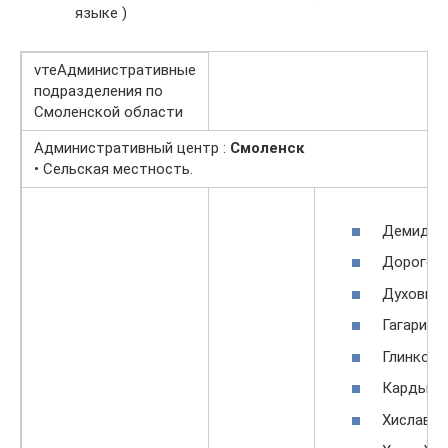
языке )
vтеАдминистративные
подразделения по
Смоленской области
Административный центр :
Смоленск
• Сельская местность.
Демидов
Дорогоб
Духовщи
Гагаринс
Глинковс
Кардымо
Хиславич