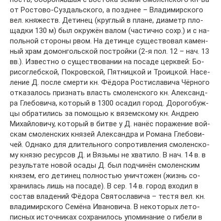
от Рос­то­во-Суз­даль­ско­го, а позд­нее – Вла­ди­мир­ско­го
вел. кня­жеств. Де­ти­нец (круг­лый в пла­не, диа­метр пло­
щад­ки 130 м) был ок­ру­жён ва­лом (час­тич­но сохр.) и с на­
поль­ной сто­ро­ны рвом. На де­тин­це су­ще­ст­во­вал ка­мен­
ный храм до­мон­голь­ской по­строй­ки (2-я пол. 12 – нач. 13
вв.). Из­вест­но о су­ще­ст­во­ва­нии на по­са­де церк­вей: Бо­
ри­сог­леб­ской, По­кров­ской, Пят­ниц­кой и Тро­иц­кой. На­се­
ле­ние Д. по­сле смер­ти кн. Фё­до­ра Рос­ти­сла­ви­ча Чёр­но­го
от­ка­за­лось при­знать власть смо­лен­ско­го кн. Алек­сан­д­
ра Гле­бо­ви­ча, ко­то­рый в 1300 оса­дил го­род. До­ро­го­буж­
цы об­ра­ти­лись за по­мо­щью к вя­зем­ско­му кн. Ан­д­рею
Ми­хай­ло­ви­чу, ко­то­рый в бит­ве у Д. на­нёс по­ра­же­ние вой­
скам смо­лен­ских кня­зей Алек­сан­д­ра и Ро­ма­на Гле­бо­ви­
чей. Од­на­ко для дли­тель­но­го со­про­тив­ле­ния смо­лен­ско­
му кня­зю ре­сур­сов Д. и Вязь­мы не хва­ти­ло. В нач. 14 в. в
ре­зуль­та­те но­вой оса­ды Д. был под­чи­нён смо­лен­ским
кня­зем, его де­ти­нец пол­но­стью унич­то­жен (жизнь со­
хра­ни­лась лишь на по­са­де). В сер. 14 в. го­род вхо­дил в
со­став вла­де­ний Фё­до­ра Свя­то­сла­ви­ча – тес­тя вел. кн.
вла­ди­мир­ско­го Се­мё­на Ива­но­ви­ча. В не­ко­то­рых ле­то­
пис­ных ис­точ­ни­ках со­хра­ни­лось упо­ми­на­ние о ги­бе­ли в