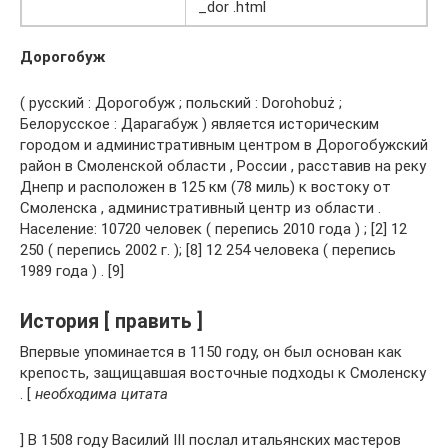
_dor .html
Дорогобуж
( русский : Дорогобуж ; польский : Dorohobuż ;
Белорусское : Дарагабуж ) является историческим
городом и административным центром в Дорогобужский
район в Смоленской области , России , расставив на реку
Днепр и расположен в 125 км (78 миль) к востоку от
Смоленска , административный центр из области .
Население: 10720 человек ( перепись 2010 года ) ; [2] 12
250 ( перепись 2002 г. ); [8] 12 254 человека ( перепись
1989 года ) . [9]
История [ править ]
Впервые упоминается в 1150 году, он был основан как
крепость, защищавшая восточные подходы к Смоленску
. [
необходима цитата
] В 1508 году Василий III послал итальянских мастеров