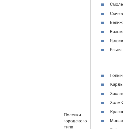
Смоленс
Сычевка
Велиж
Вязьма
Ярцево
Ельня
Голынки
Кардымо
Хиславич
Холм-Жи
Красный
Поселки
Монасты
городского
типа