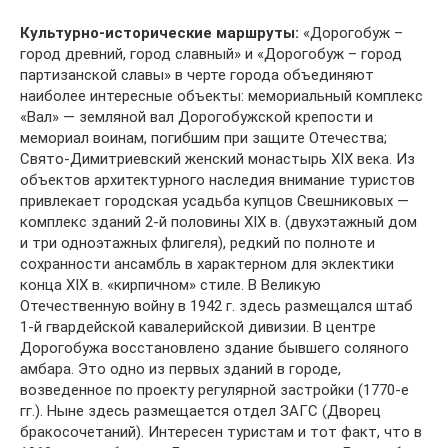
Культурно-исторические маршруты:
«Дорогобуж –
город древний, город славный» и «Дорогобуж – город
партизанской славы» в черте города объединяют
наиболее интересные объекты: мемориальный комплекс
«Вал» — земляной вал Дорогобужской крепости и
мемориал воинам, погибшим при защите Отечества;
Свято-Димитриевский женский монастырь XIX века. Из
объектов архитектурного наследия внимание туристов
привлекает городская усадьба купцов Свешниковых —
комплекс зданий 2-й половины XIX в. (двухэтажный дом
и три одноэтажных флигеля), редкий по полноте и
сохранности ансамбль в характерном для эклектики
конца XIX в. «кирпичном» стиле. В Великую
Отечественную войну в 1942 г. здесь размещался штаб
1-й гвардейской кавалерийской дивизии. В центре
Дорогобужа восстановлено здание бывшего соляного
амбара. Это одно из первых зданий в городе,
возведенное по проекту регулярной застройки (1770-е
гг.). Ныне здесь размещается отдел ЗАГС (Дворец
бракосочетаний). Интересен туристам и тот факт, что в