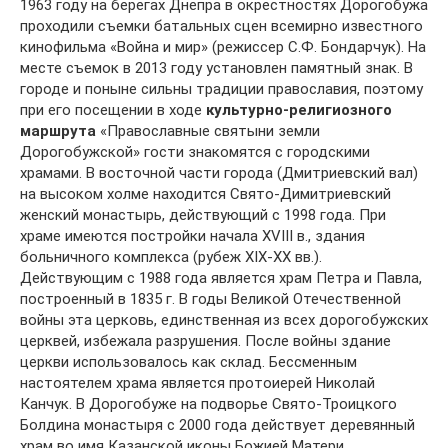
1963 году на берегах Днепра в окрестностях Дорогобужа
проходили съемки батальных сцен всемирно известного
кинофильма «Война и мир» (режиссер С.Ф. Бондарчук). На
месте съемок в 2013 году установлен памятный знак. В
городе и поныне сильны традиции православия, поэтому
при его посещении в ходе
культурно-религиозного
маршрута
«Православные святыни земли
Дорогобужской» гости знакомятся с городскими
храмами. В восточной части города (Дмитриевский вал)
на высоком холме находится Свято-Димитриевский
женский монастырь, действующий с 1998 года. При
храме имеются постройки начала XVIII в., здания
больничного комплекса (рубеж XIX-XX вв.).
Действующим с 1988 года является храм Петра и Павла,
построенный в 1835 г. В годы Великой Отечественной
войны эта церковь, единственная из всех дорогобужских
церквей, избежала разрушения. После войны здание
церкви использовалось как склад. Бессменным
настоятелем храма является протоиерей Николай
Канчук. В Дорогобуже на подворье Свято-Троицкого
Болдина монастыря с 2000 года действует деревянный
храм во имя Казанской иконы Божией Матери.