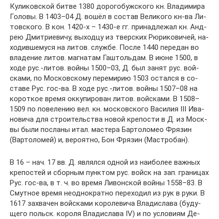
Ку­ли­ков­ской бит­ве 1380 до­ро­го­буж­ско­го кн. Вла­ди­ми­ра
Го­ло­вы. В 1403–04 Д. во­шёл в со­став Ве­ли­ко­го кн-ва Ли­
тов­ско­го. В кон. 1420-х – 1430-е гг. при­над­ле­жал кн. Ан­д­
рею Дмит­рие­ви­чу, вы­ход­цу из твер­ских Рю­ри­ко­ви­чей, на­
хо­див­ше­му­ся на ли­тов. служ­бе. По­сле 1440 пе­ре­дан во
вла­де­ние ли­тов. маг­на­там Гаш­толь­дам. В ию­не 1500, в
хо­де рус.-ли­тов. вой­ны 1500–03, Д. был за­нят рус. вой­
ска­ми, по Мо­с­ков­ско­му пе­ре­ми­рию 1503 ос­тал­ся в со­
ста­ве Рус. гос-ва. В хо­де рус.-ли­тов. вой­ны 1507–08 на
ко­рот­кое вре­мя ок­ку­пи­ро­ван ли­тов. вой­ска­ми. В 1508–
1509 по по­ве­ле­нию вел. кн. мо­с­ков­ско­го Ва­си­лия III Ива­
но­ви­ча для строи­тель­ст­ва но­вой кре­по­сти в Д. из Мо­ск­
вы бы­ли по­сла­ны итал. мас­те­ра Бар­то­ло­мео Фря­зин
(Вар­то­ло­мей) и, ве­ро­ят­но, Бон Фря­зин (Ма­ст­ро­бан).
В 16 – нач. 17 вв. Д. яв­лял­ся од­ной из наи­бо­лее важ­ных
кре­по­стей и сбор­ным пунк­том рус. войск на зап. гра­ни­цах
Рус. гос-ва, в т. ч. во вре­мя Ли­вон­ской вой­ны 1558–83. В
Смут­ное вре­мя не­од­но­крат­но пе­ре­хо­дил из рук в ру­ки. В
1617 за­хва­чен вой­ска­ми ко­ро­ле­ви­ча Вла­ди­сла­ва (бу­ду­
ще­го польск. ко­ро­ля Вла­ди­сла­ва IV) и по ус­ло­ви­ям Де­