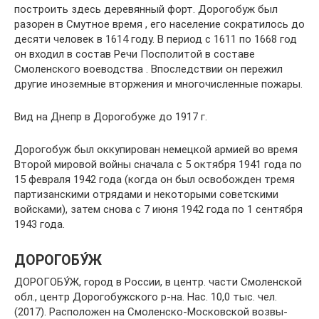
построить здесь деревянный форт. Дорогобуж был
разорен в Смутное время , его население сократилось до
десяти человек в 1614 году. В период с 1611 по 1668 год
он входил в состав Речи Посполитой в составе
Смоленского воеводства . Впоследствии он пережил
другие иноземные вторжения и многочисленные пожары.
Вид на Днепр в Дорогобуже до 1917 г.
Дорогобуж был оккупирован немецкой армией во время
Второй мировой войны сначала с 5 октября 1941 года по
15 февраля 1942 года (когда он был освобожден тремя
партизанскими отрядами и некоторыми советскими
войсками), затем снова с 7 июня 1942 года по 1 сентября
1943 года.
ДОРОГОБУ́Ж
ДОРОГОБУ́Ж, го­род в Рос­сии, в центр. час­ти Смо­лен­ской
обл., центр До­ро­го­буж­ско­го р-на. Нас. 10,0 тыс. чел.
(2017). Рас­по­ло­жен на Смо­лен­ско-Мо­с­ков­ской воз­вы­