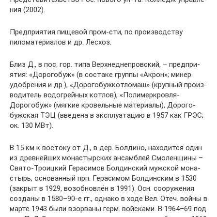
ния (2002).
Пред­при­ятия пи­ще­вой пром-сти, по производству
пиломатериалов и др. Ле­схо­з.
Близ Д., в пос. гор. ти­па Верх­не­днеп­ров­ский, – пред­при­
ятия: «До­ро­го­буж» (в состаке группы «Акрон»; ми­нер.
удоб­ре­ния и др.), «До­ро­го­буж­кот­ло­маш» (круп­ный про­из­
во­ди­тель во­до­грей­ных кот­лов), «По­ли­мер­кров­ля-
Дорогобуж» (мягкие кровельные материалы), До­ро­го­
буж­ская ТЭЦ (вве­де­на в экс­плуа­та­цию в 1957 как ГРЭС;
ок. 130 МВт).
В 15 км к вос­то­ку от Д., в дер. Бол­ди­но, на­хо­дит­ся один
из древ­ней­ших мо­на­стыр­ских ан­самб­лей Смо­лен­щи­ны –
Свя­то-­Тро­иц­кий Ге­ра­си­мов Бол­дин­ский муж­ской мо­на­
стырь, ос­но­ван­ный прп. Ге­ра­си­мом Бол­дин­ским в 1530
(за­крыт в 1929, во­зоб­нов­лён в 1991). Осн. со­ору­же­ния
соз­да­ны в 1580–90-е гг., од­на­ко в хо­де Вел. Отеч. вой­ны в
мар­те 1943 бы­ли взо­рва­ны герм. вой­ска­ми. В 1964–69 под