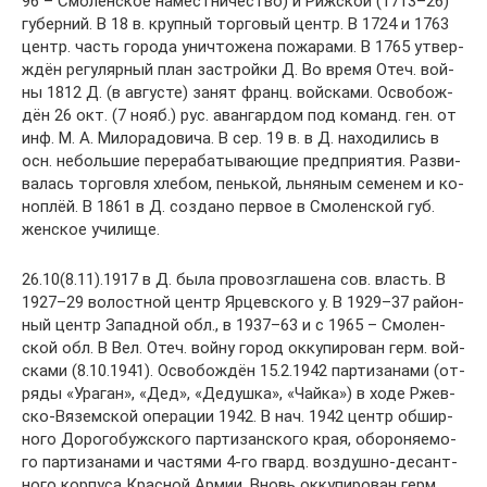
96 – Смо­лен­ское на­ме­ст­ни­че­ст­во) и Риж­ской (1713–26)
гу­бер­ний. В 18 в. круп­ный тор­го­вый центр. В 1724 и 1763
центр. часть го­ро­да унич­то­же­на по­жа­ра­ми. В 1765 ут­вер­
ждён ре­гу­ляр­ный план за­строй­ки Д. Bo вре­мя Отеч. вой­
ны 1812 Д. (в ав­гу­сте) за­нят франц. вой­ска­ми. Ос­во­бо­ж­
дён 26 окт. (7 но­яб.) рус. аван­гар­дом под ко­манд. ген. от
инф. М. А. Ми­ло­ра­до­ви­ча. В сер. 19 в. в Д. на­хо­ди­лись в
осн. не­боль­шие пе­ре­ра­ба­ты­ваю­щие пред­при­ятия. Раз­ви­
ва­лась тор­гов­ля хле­бом, пень­кой, льня­ным се­ме­нем и ко­
но­п­лёй. В 1861 в Д. соз­да­но пер­вое в Смо­лен­ской губ.
жен­ское учи­ли­ще.
26.10(8.11).1917 в Д. бы­ла про­воз­гла­ше­на сов. власть. В
1927–29 волостной центр Ярцевского у. В 1929–37 рай­он­
ный центр За­пад­ной обл., в 1937–63 и с 1965 – Смо­лен­
ской обл. В Вел. Отеч. вой­ну го­род ок­ку­пи­ро­ван герм. вой­
ска­ми (8.10.1941). Ос­во­бо­ж­дён 15.2.1942 пар­ти­за­на­ми (от­
ря­ды «Ура­ган», «Дед», «Де­душ­ка», «Чай­ка») в хо­де Ржев­
ско-Вя­зем­ской опе­ра­ции 1942. В нач. 1942 центр об­шир­
но­го До­ро­го­буж­ско­го пар­ти­зан­ско­го края, обо­ро­няе­мо­
го пар­ти­за­на­ми и час­тя­ми 4-го гвард. воз­душ­но-де­сант­
но­го кор­пу­са Крас­ной Ар­мии. Вновь ок­ку­пи­ро­ван герм.