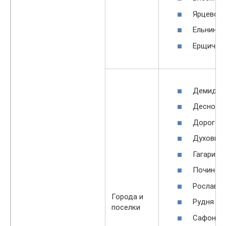
Ярцевски
Ельнинск
Ерщичск
Демидов
Десного
Дорогоб
Духовщи
Гагарин
Починок
Рославль
Города и
Рудня
поселки
Сафонов