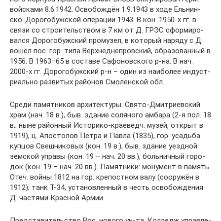
вой­ска­ми 8.6.1942. Ос­во­бо­ж­дён 1.9.1943 в хо­де Ель­нин­
ско-До­ро­го­буж­ской опе­ра­ции 1943. В кон. 1950-х гг. в
свя­зи со строи­тель­ст­вом в 7 км от Д. ГРЭС сфор­ми­ро­
вал­ся До­ро­го­буж­ский про­му­зел, в ко­то­рый на­ря­ду с Д.
во­шёл пос. гор. ти­па Верх­не­днеп­ров­ский, об­ра­зо­ван­ный в
1956. В 1963–65 в составе Сафоновского р-на. В нач.
2000-х гг. До­ро­го­буж­ский р-н – один из наи­бо­лее ин­ду­ст­
ри­аль­но раз­ви­тых рай­онов Смо­лен­ской обл.
Сре­ди па­мят­ни­ков ар­хи­тек­ту­ры: Свя­то-Дмит­ри­ев­ский
храм (нач. 18 в.), быв. зда­ние со­ля­но­го ам­ба­ра (2-я пол. 18
в.; ны­не рай­он­ный Ис­то­ри­ко-крае­ведч. му­зей, от­крыт в
1919), ц. Апо­сто­лов Пет­ра и Пав­ла (1835), гор. усадь­ба
куп­цов Свеш­ни­ко­вых (кон. 19 в.), быв. зда­ние уезд­ной
зем­ской упра­вы (кон. 19 – нач. 20 вв.), боль­нич­ный го­ро­
док (кон. 19 – нач. 20 вв.). Па­мят­ни­ки: мо­ну­мент в па­мять
Отеч. вой­ны 1812 на гор. кре­по­ст­ном ва­лу (соо­ру­жён в
1912); танк Т-34, ус­та­нов­лен­ный в честь ос­во­бо­ж­де­ния
Д. час­тя­ми Крас­ной Ар­мии.
Пред­ста­ви­тель­ст­во Рос. но­во­го ун-та. Кол­ледж управ­ле­