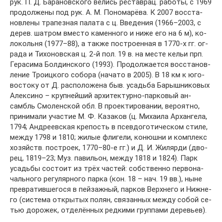
рук. П. Д. Ба­ра­нов­ско­го ве­лись рес­тав­рац. ра­бо­ты, с 1969
про­дол­же­ны под рук. А. М. По­но­ма­рё­ва. К 2007 вос­ста­
нов­ле­ны тра­пез­ная па­ла­та с ц. Вве­де­ния (1966–2003, с
де­рев. шат­ром вме­сто ка­мен­но­го и ни­же его на 6 м), ко­
ло­коль­ня (1977–88), а так­же по­стро­ен­ная в 1770-х гг. ог­
ра­да и Ти­хо­нов­ская ц. 2-й пол. 19 в. на мес­те ке­льи прп.
Ге­ра­си­ма Бол­дин­ско­го (1993). Про­дол­жа­ет­ся вос­ста­нов­
ле­ние Тро­иц­ко­го со­бо­ра (на­ча­то в 2005). В 18 км к юго-
вос­то­ку от Д. рас­по­ло­же­на быв. усадь­ба Ба­рыш­ни­ко­вых
Алек­си­но – круп­ней­ший ар­хи­тек­тур­но-пар­ко­вый ан­
самбль Смо­лен­ской обл. В про­ек­ти­ро­ва­нии, ве­ро­ят­но,
при­ни­ма­ли уча­стие М. Ф. Ка­за­ков (ц. Ми­хаи­ла Ар­хан­ге­ла,
1794; Ан­д­ре­ев­ская кре­пость в псев­до­го­ти­чес­ком сти­ле,
ме­ж­ду 1798 и 1810; жи­лые фли­ге­ли, ко­нюш­ни и ком­плекс
хо­зяйств. по­стро­ек, 1770–80-е гг.) и Д. И. Жи­ляр­ди (дво­
рец, 1819–23; Муз. па­виль­он, ме­ж­ду 1818 и 1824). Парк
усадь­бы со­сто­ит из трёх час­тей: соб­ст­вен­но пер­во­на­
чаль­но­го ре­гу­ляр­но­го пар­ка (кон. 18 – нач. 19 вв.), ны­не
пре­вра­тив­ше­го­ся в пей­заж­ный, пар­ков Верх­не­го и Ниж­не­
го (сис­те­ма от­кры­тых по­лян, свя­зан­ных ме­ж­ду со­бой се­
тью до­ро­жек, от­де­лён­ных ред­ки­ми груп­па­ми де­ревь­ев).