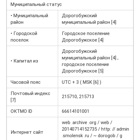
Муниципальный статус
• Муниципальный
Дорогобужский
район
муниципальный район [4]
• Городской
Городское поселение
поселок
Дорогобужское [4]
Дорогобужский
муниципальный район [4] ,
• Капитал из
городское поселение
Дорогобужское [5]
Часовой пояс
UTC + 3 ( MSK [6] )
Почтовый индекс
215710, 215713
[7]
ОКТМО ID
66614101001
web .archive .org / web /
20140714152735 / http: // admin
Интернет сайт
.smolensk .ru / ~ dorogob / g