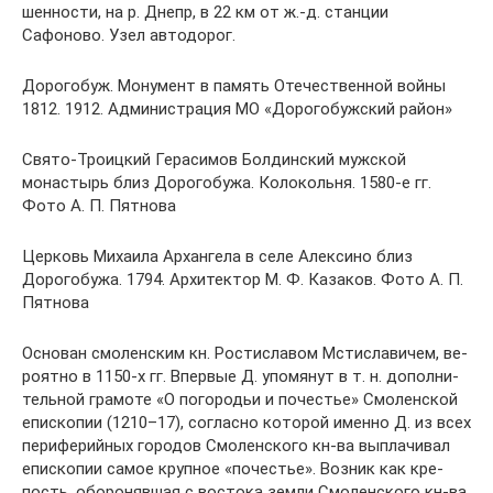
шен­но­сти, на р. Днепр, в 22 км от ж.-д. станции
Сафоново. Узел ав­то­до­рог.
Дорогобуж. Монумент в память Отечественной войны
1812. 1912. Администрация МО «Дорогобужский район»
Свято-Троицкий Герасимов Болдинский мужской
монастырь близ Дорогобужа. Колокольня. 1580-е гг.
Фото А. П. Пятнова
Церковь Михаила Архангела в селе Алексино близ
Дорогобужа. 1794. Архитектор М. Ф. Казаков. Фото А. П.
Пятнова
Ос­но­ван смо­лен­ским кн. Рос­ти­сла­вом Мсти­сла­ви­чем, ве­
ро­ят­но в 1150-х гг. Впер­вые Д. упо­мя­нут в т. н. до­пол­ни­
тель­ной гра­мо­те «О по­го­ро­дьи и по­че­стье» Смо­лен­ской
епи­ско­пии (1210–17), со­глас­но ко­то­рой имен­но Д. из всех
пе­ри­фе­рий­ных го­ро­дов Смо­лен­ско­го кн-ва вы­пла­чи­вал
епи­ско­пии са­мое круп­ное «по­че­стье». Воз­ник как кре­
пость, обо­ро­няв­шая с вос­то­ка зем­ли Смо­лен­ско­го кн-ва