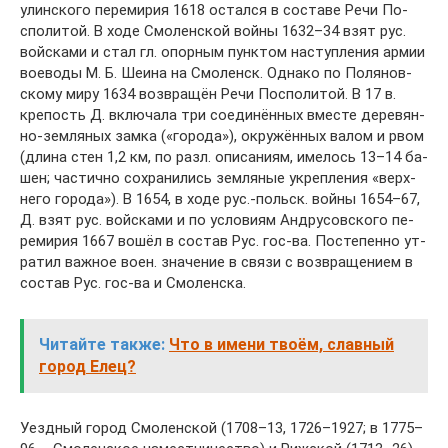
улин­ско­го пе­ре­ми­рия 1618 ос­тал­ся в со­ста­ве Ре­чи По­
спо­ли­той. В хо­де Смо­лен­ской вой­ны 1632–34 взят рус.
вой­ска­ми и стал гл. опор­ным пунк­том на­сту­п­ле­ния ар­мии
вое­во­ды М. Б. Шеи­на на Смо­ленск. Од­на­ко по По­ля­нов­
ско­му ми­ру 1634 воз­вра­щён Ре­чи По­спо­ли­той. В 17 в.
кре­пость Д. вклю­ча­ла три со­еди­нён­ных вме­сте де­ре­вян­
но-зем­ля­ных зам­ка («го­ро­да»), ок­ру­жён­ных ва­лом и рвом
(дли­на стен 1,2 км, по разл. опи­са­ни­ям, име­лось 13–14 ба­
шен; час­тич­но со­хра­ни­лись зем­ля­ные ук­ре­п­ле­ния «верх­
не­го го­ро­да»). В 1654, в хо­де рус.-польск. вой­ны 1654–67,
Д. взят рус. вой­ска­ми и по ус­ло­ви­ям Ан­д­ру­сов­ско­го пе­
ре­ми­рия 1667 во­шёл в со­став Рус. гос-ва. По­сте­пен­но ут­
ра­тил важ­ное во­ен. зна­че­ние в свя­зи с воз­вра­ще­ни­ем в
со­став Рус. гос-ва и Смо­лен­ска.
Читайте также:
Что в имени твоём, славный
город Елец?
Уезд­ный го­род Смо­лен­ской (1708–13, 1726–1927; в 1775–