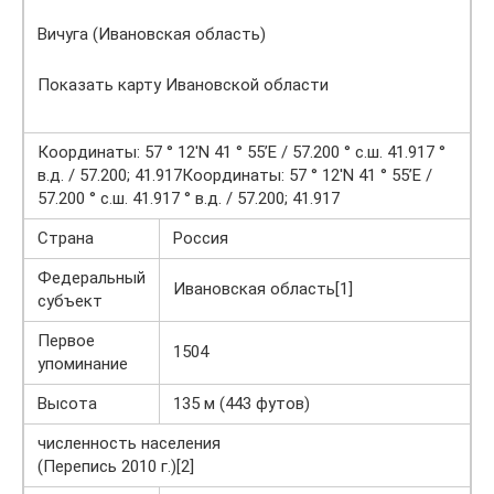
Вичуга (Ивановская область)
Показать карту Ивановской области
Координаты: 57 ° 12′N 41 ° 55’E / 57.200 ° с.ш. 41.917 °
в.д. / 57.200; 41.917Координаты: 57 ° 12′N 41 ° 55’E /
57.200 ° с.ш. 41.917 ° в.д. / 57.200; 41.917
Страна
Россия
Федеральный
Ивановская область[1]
субъект
Первое
1504
упоминание
Высота
135 м (443 футов)
численность населения
(Перепись 2010 г.)[2]