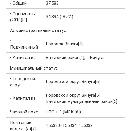
• Общий
37,583
• Оценивать
34,394 (-8.5%)
(2018)[3]
Административный статус
•
Городок Вичуги[4]
Подчиненный
• Капитал из
Вичугский район[1], Г. Вичуга
Муниципальный статус
• Городской
Городской округ Вичуга[5]
округ
Городской округ Вичуга[5],
• Капитал из
Вичугский муниципальный район[5]
Часовой пояс
UTC + 3 (МСК [6])
Почтовый
155330–155334, 155339
индекс (а)[7]