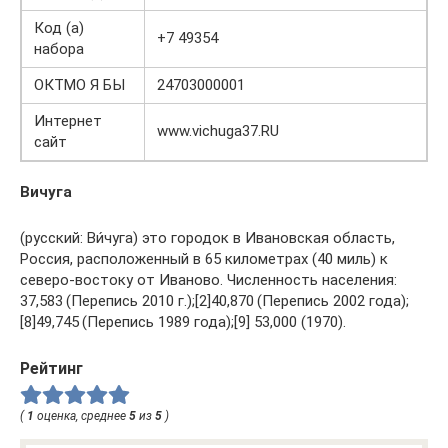
Код (а)
+7 49354
набора
ОКТМО Я БЫ
24703000001
Интернет
www.vichuga37.RU
сайт
Вичуга
(русский: Ви́чуга) это городок в Ивановская область,
Россия, расположенный в 65 километрах (40 миль) к
северо-востоку от Иваново. Численность населения:
37,583 (Перепись 2010 г.);[2]40,870 (Перепись 2002 года);
[8]49,745 (Перепись 1989 года);[9] 53,000 (1970).
Рейтинг
(
1
оценка, среднее
5
из
5
)