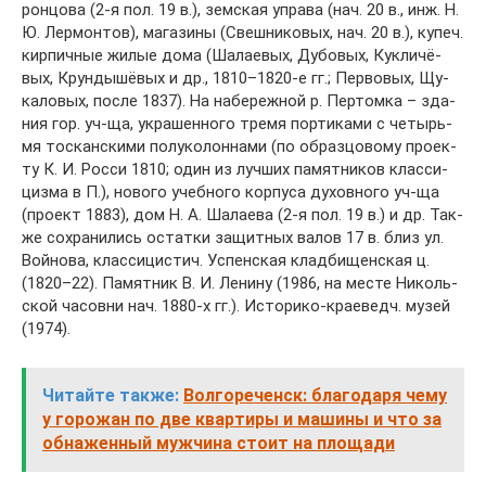
рон­цо­ва (2-я пол. 19 в.), зем­ская упра­ва (нач. 20 в., инж. Н.
Ю. Лер­мон­тов), ма­га­зи­ны (Свеш­ни­ко­вых, нач. 20 в.), ку­печ.
кир­пич­ные жи­лые до­ма (Ша­лае­вых, Ду­бо­вых, Кук­ли­чё­
вых, Крун­ды­шё­вых и др., 1810–1820-е гг.; Пер­во­вых, Щу­
ка­ло­вых, по­сле 1837). На на­бе­реж­ной р. Пер­том­ка – зда­
ния гор. уч-ща, ук­ра­шен­но­го тре­мя пор­ти­ка­ми с че­тырь­
мя тос­кан­ски­ми по­лу­ко­лон­на­ми (по об­раз­цо­во­му про­ек­
ту К. И. Рос­си 1810; один из луч­ших па­мят­ни­ков клас­си­
циз­ма в П.), но­во­го учеб­но­го кор­пу­са ду­хов­но­го уч-ща
(про­ект 1883), дом Н. А. Ша­лае­ва (2-я пол. 19 в.) и др. Так­
же со­хра­ни­лись ос­тат­ки за­щит­ных ва­лов 17 в. близ ул.
Вой­но­ва, клас­си­ци­стич. Ус­пен­ская клад­би­щен­ская ц.
(1820–22). Па­мят­ник В. И. Ле­ни­ну (1986, на мес­те Ни­коль­
ской ча­сов­ни нач. 1880-х гг.). Ис­то­ри­ко-крае­ведч. му­зей
(1974).
Читайте также:
Волгореченск: благодаря чему
у горожан по две квартиры и машины и что за
обнаженный мужчина стоит на площади