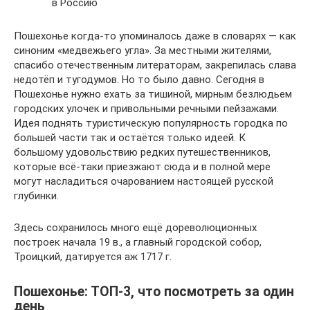
в Россию
Пошехонье когда-то упоминалось даже в словарях — как
синоним «медвежьего угла». За местными жителями,
спасибо отечественным литераторам, закрепилась слава
недотёп и тугодумов. Но то было давно. Сегодня в
Пошехонье нужно ехать за тишиной, мирным безлюдьем
городских улочек и привольными речными пейзажами.
Идея поднять туристическую популярность городка по
большей части так и остаётся только идеей. К
большому удовольствию редких путешественников,
которые всё-таки приезжают сюда и в полной мере
могут насладиться очарованием настоящей русской
глубинки.
Здесь сохранилось много ещё дореволюционных
построек начала 19 в., а главный городской собор,
Троицкий, датируется аж 1717 г.
Пошехонье: ТОП-3, что посмотреть за один
день