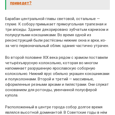
приведет?
Барабан центральной главы световой, остальные —
глухие. К собору примыкает прямоугольная трапезная и
три апсиды. Здание декорировано зубчатым карнизом и
полукруглыми кокошниками. Во время одной из
реконструкций были растёсаны нижние окна и арки, из-
за чего первоначальный облик здания частично утрачен.
Во второй половине XIX века рядом с храмом поставили
четырёхъярусную колокольню, которая во многом
напоминает разрушенную ярославскую соборную
колокольню. Нижний ярус обильно украшен кокошниками
и полуколоннами. Второй и третий — массивные,
оформленные резными арками и пилястрами. Они служат
основанием для ротонды, увенчанной полусферой
купола.
Расположенный в центре города собор долгое время
являлся высотной доминантой. В Советские годы в нём