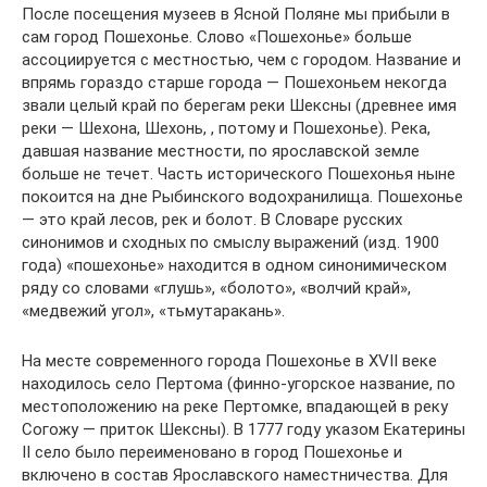
После посещения музеев в Ясной Поляне мы прибыли в
сам город Пошехонье. Слово «Пошехонье» больше
ассоциируется с местностью, чем с городом. Название и
впрямь гораздо старше города — Пошехоньем некогда
звали целый край по берегам реки Шексны (древнее имя
реки — Шехона, Шехонь, , потому и Пошехонье). Река,
давшая название местности, по ярославской земле
больше не течет. Часть исторического Пошехонья ныне
покоится на дне Рыбинского водохранилища. Пошехонье
— это край лесов, рек и болот. В Словаре русских
синонимов и сходных по смыслу выражений (изд. 1900
года) «пошехонье» находится в одном синонимическом
ряду со словами «глушь», «болото», «волчий край»,
«медвежий угол», «тьмутаракань».
На месте современного города Пошехонье в XVII веке
находилось село Пертома (финно-угорское название, по
местоположению на реке Пертомке, впадающей в реку
Согожу — приток Шексны). В 1777 году указом Екатерины
II село было переименовано в город Пошехонье и
включено в состав Ярославского наместничества. Для