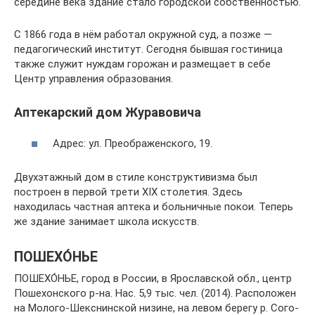
середине века здание стало городской собственностью.
С 1866 года в нём работал окружной суд, а позже —
педагогический институт. Сегодня бывшая гостиница
также служит нуждам горожан и размещает в себе
Центр управления образования.
Аптекарский дом Журавовича
Адрес: ул. Преображенского, 19.
Двухэтажный дом в стиле конструктивизма был
построен в первой трети XIX столетия. Здесь
находилась частная аптека и больничные покои. Теперь
же здание занимает школа искусств.
ПОШЕХО́НЬЕ
ПОШЕХО́НЬЕ, го­род в Рос­сии, в Яро­слав­ской обл., центр
По­ше­хон­ско­го р-на. Нас. 5,9 тыс. чел. (2014). Рас­по­ло­жен
на Мо­ло­го-Шекс­нин­ской ни­зи­не, на ле­вом бе­ре­гу р. Со­го­