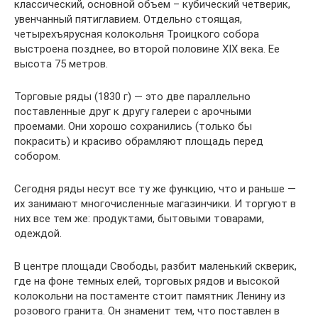
классический, основной объем – кубический четверик,
увенчанный пятиглавием. Отдельно стоящая,
четырехъярусная колокольня Троицкого собора
выстроена позднее, во второй половине XIX века. Ее
высота 75 метров.
Торговые ряды (1830 г) — это две параллельно
поставленные друг к другу галереи с арочными
проемами. Они хорошо сохранились (только бы
покрасить) и красиво обрамляют площадь перед
собором.
Сегодня ряды несут все ту же функцию, что и раньше —
их занимают многочисленные магазинчики. И торгуют в
них все тем же: продуктами, бытовыми товарами,
одеждой.
В центре площади Свободы, разбит маленький скверик,
где на фоне темных елей, торговых рядов и высокой
колокольни на постаменте стоит памятник Ленину из
розового гранита. Он знаменит тем, что поставлен в