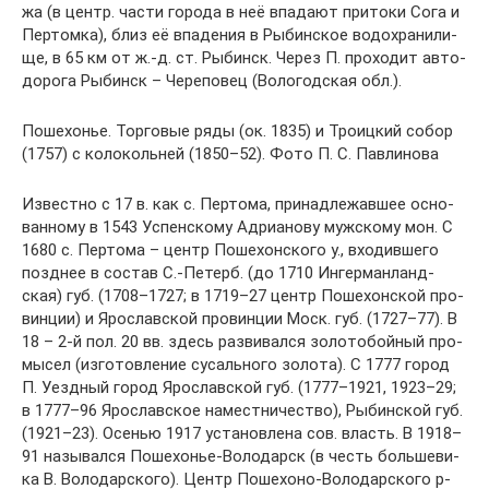
жа (в центр. час­ти го­ро­да в неё впа­да­ют при­то­ки Со­га и
Пер­том­ка), близ её впа­де­ния в Ры­бин­ское во­до­хра­ни­ли­
ще, в 65 км от ж.-д. ст. Ры­бинск. Че­рез П. про­хо­дит ав­то­
до­ро­га Ры­бинск – Че­ре­по­вец (Во­ло­год­ская обл.).
Пошехонье. Торговые ряды (ок. 1835) и Троицкий собор
(1757) с колокольней (1850–52). Фото П. С. Павлинова
Из­вест­но с 17 в. как с. Пер­то­ма, при­над­ле­жав­шее ос­но­
ван­но­му в 1543 Ус­пен­ско­му Ад­риа­но­ву муж­ско­му мон. С
1680 с. Пер­то­ма – центр По­ше­хон­ско­го у., вхо­див­ше­го
позд­нее в со­став С.-Пе­терб. (до 1710 Ин­гер­ман­ланд­
ская) губ. (1708–1727; в 1719–27 центр По­ше­хон­ской про­
вин­ции) и Яро­слав­ской про­вин­ции Моск. губ. (1727–77). В
18 – 2-й пол. 20 вв. здесь раз­ви­вал­ся зо­ло­то­бой­ный про­
мы­сел (из­го­тов­ле­ние су­саль­но­го зо­ло­та). С 1777 го­род
П. Уезд­ный го­род Яро­слав­ской губ. (1777–1921, 1923–29;
в 1777–96 Яро­слав­ское на­ме­ст­ни­че­ст­во), Ры­бин­ской губ.
(1921–23). Осе­нью 1917 ус­та­нов­ле­на сов. власть. В 1918–
91 на­зы­вал­ся По­ше­хо­нье-Во­ло­дарск (в честь боль­ше­ви­
ка В. Во­ло­дар­ско­го). Центр По­ше­хо­но-Во­ло­дар­ско­го р-