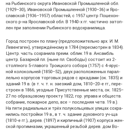
на Ры­бин­ско­го ок­ру­га Ива­нов­ской Про­мыш­лен­ной обл.
(1929–30), Ива­нов­ской Про­мыш­лен­ной (1930–36) и Яро­
слав­ской (1936–1957) об­лас­тей, с 1957 центр По­ше­хон­
ско­го р-на Яро­слав­ской обл. В 1940-х гг. час­тич­но за­то­п­
лен при за­пол­не­нии Ры­бин­ско­го во­до­хра­ни­ли­ща.
Го­род по­стро­ен по пла­ну (пред­по­ло­жи­тель­но арх. И. М.
Ле­вен­га­ген), ут­вер­ждён­но­му в 1784 (пе­ре­смот­рен в 1834).
Центр. часть со­хра­ни­ла пре­им. об­лик 19 в. Ан­самбль
центр. Ба­зар­ной пл. (ны­не пл. Сво­бо­ды) со­сто­ит из 2-
столп­но­го 5-гла­во­го Тро­иц­ко­го со­бо­ра (1757) с 4-ярус­
ной ко­ло­коль­ней (1850–52), двух рас­по­ло­жен­ных па­рал­
лель­но кор­пу­сов тор­го­вых ря­дов с ар­ка­да­ми (ок. 1835) и
зда­ний 19 в. (в т. ч. т. н. за­ез­жий дом, 1810–20-е гг., пе­ре­
ст­ро­ен в 1866; уезд­ные При­сут­ст­вен­ные мес­та, ок. 1825–
27 по об­раз­цо­во­му про­ек­ту 1822; гор. упра­ва и об­ществ.
со­б­ра­ние, по­жар­ное де­по, все – по­след­няя четв. 19 в.).
На пя­ти ра­ди­аль­ных и трёх по­лу­коль­це­вых ули­цах со­хра­
ни­лись по­строй­ки 19 в., в т. ч. зда­ние ду­хов­но­го уч-ща
(1810-е гг.), де­рев. (1897) и кир­пич­ный (1907) кор­пу­са жен­
ской про­гим­на­зии, ук­ра­шен­ный резь­бой де­рев. дом Во­