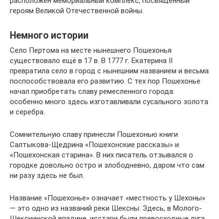
расположен мемориальный комплекс, посвящённый
героям Великой Отечественной войны.
Немного истории
Село Пертома на месте нынешнего Пошехонья
существовало ещё в 17 в. В 1777 г. Екатерина II
превратила село в город с нынешним названием и весьма
поспособствовала его развитию. С тех пор Пошехонье
начал приобретать славу ремесленного города:
особенно много здесь изготавливали сусального золота
и серебра.
Сомнительную славу принесли Пошехонью книги
Салтыкова-Щедрина «Пошехонские рассказы» и
«Пошехонская старина». В них писатель отзывался о
городке довольно остро и злободневно, даром что сам
ни разу здесь не был.
Название «Пошехонье» означает «местность у Шехоны»
— это одно из названий реки Шексны. Здесь, в Молого-
Шекснинской впадине, исстари были превосходные луга,