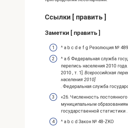
Ссылки [ править ]
Заметки [ править ]
^ a b c d e f g Резолюция № 48
^ а б Федеральная служба гос
перепись населения 2010 года
2010 , т. 1].
Всероссийская пере
населения 2010]
. Федеральная служба государ
«26. Численность постоянног
муниципальным образованиям н
государственной статистики . 
^ a b c d Закон № 48-ZKO