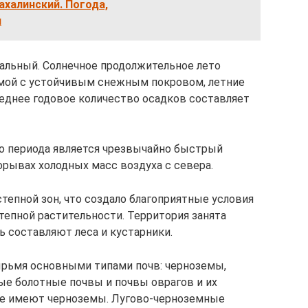
халинский. Погода,
я
альный. Солнечное продолжительное лето
имой с устойчивым снежным покровом, летние
еднее годовое количество осадков составляет
о периода является чрезвычайно быстрый
орывах холодных масс воздуха с севера.
степной зон, что создало благоприятные условия
степной растительности. Территория занята
ь составляют леса и кустарники.
рьмя основными типами почв: черноземы,
е болотные почвы и почвы оврагов и их
ие имеют черноземы. Лугово-черноземные