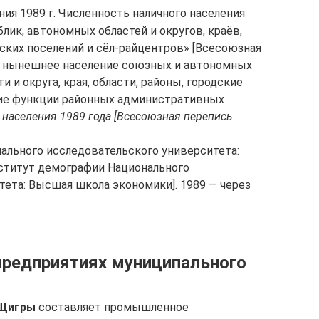
ия 1989 г. Численность наличного населения
ик, автономных областей и округов, краёв,
ских поселений и сёл-райцентров» [Всесоюзная
а: нынешнее население союзных и автономных
 и округа, края, области, районы, городские
щие функции районных административных
населения 1989 года [Всесоюзная перепись
нального исследовательского университета:
ститут демографии Национального
ета: Высшая школа экономики]. 1989 — через
предприятиях муниципального
 Щигры
составляет промышленное