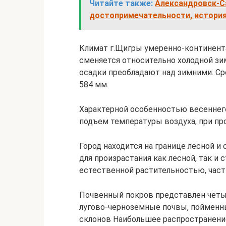
Читайте также:
Александровск-Са
достопримечательности, истори
Климат г.Щигры умеренно-континент
сменяется относительно холодной з
осадки преобладают над зимними. Ср
584 мм.
Характерной особенностью весеннег
подъем температуры воздуха, при пр
Город находится на границе лесной и 
для произрастания как лесной, так и 
естественной растительностью, част
Почвенный покров представлен четы
лугово-черноземные почвы, пойменны
склонов Наибольшее распространен