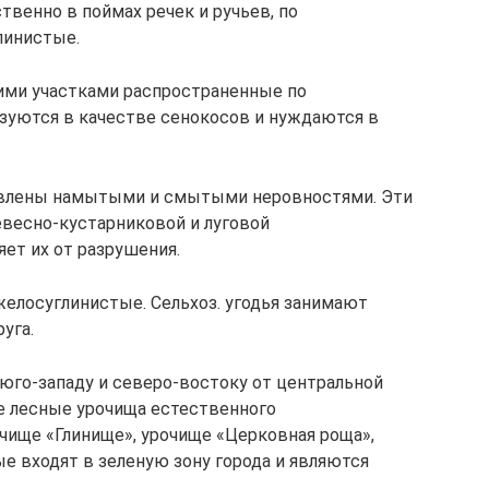
венно в поймах речек и ручьев, по
линистые.
ми участками распространенные по
зуются в качестве сенокосов и нуждаются в
авлены намытыми и смытыми неровностями. Эти
весно-кустарниковой и луговой
ет их от разрушения.
елосуглинистые. Сельхоз. угодья занимают
уга.
 юго-западу и северо-востоку от центральной
е лесные урочища естественного
очище «Глинище», урочище «Церковная роща»,
ые входят в зеленую зону города и являются