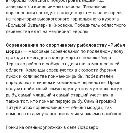
в городах Кольского полуострова каждый год
завершается конец зимнего сезона. Финальные
соревнования проходят в конце марта — начале апреля
на территории высокогорного горнолыжного курорта
«Большой Вудъявр» в Кировске. Победитель областного
первенства едет на Чемпионат Европы.
Соревнования по спортивному рыболовству «Рыбья
морда
» — массовые соревнования по подледному лову
проходят ежегодно в конце марта в поселке Умра
Терского района и собирают десятки команд со всей
области. Команды соревнуются в скорости бурения
лунок и количестве пойманной рыбы, победителей
определяют в личном и командном первенстве. Призы
получит поймавший самую крупную и самую маленькую
рыбу, самый младший и самый старший участник, а
также тот, кто поймал первую рыбу. Самый громкий
титул в этих соревнованиях — «Рыбья морда», так
поморы в старину называли самых уважаемых рыбаков.
Гонки на оленьих упряжках в селе Ловозеро