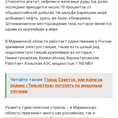
относятся апатит, нефелин и железные руды (на долю
последних приходится около 10 процентов от
общероссийской добычи). На шельфе Баренцева моря
добывают нефть, здесь же было обнаружено
Штокмановское месторождение газа, которое является
одним из крупнейших в мире.
В Мурманской области работает единственная в России
приливная электростанция, также есть целый ряд
гидроэлектростанций крупнейшие из которых –
Нжинетуломская, Княжегубская, Верхнетуломская.
Работает Кольская АЭС мощностью 1760 МВт.
Читайте также:
Город Советск, или едем на
родину «Тильзитера» погулять по мощеным
улочкам
Развита туристическая отрасль – в Мурманскую
область приезжает много как российских, так и