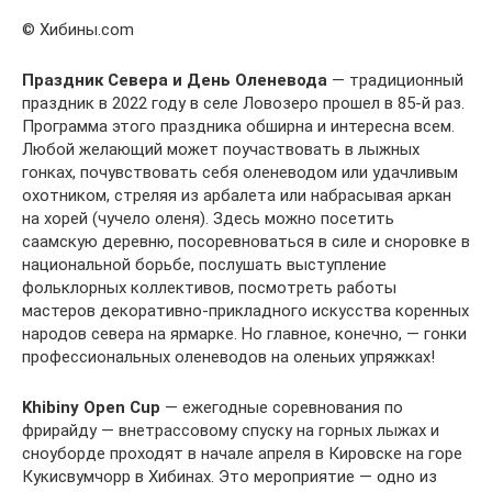
© Хибины.com
Праздник Севера и День Оленевода
— традиционный
праздник в 2022 году в селе Ловозеро прошел в 85-й раз.
Программа этого праздника обширна и интересна всем.
Любой желающий может поучаствовать в лыжных
гонках, почувствовать себя оленеводом или удачливым
охотником, стреляя из арбалета или набрасывая аркан
на хорей (чучело оленя). Здесь можно посетить
саамскую деревню, посоревноваться в силе и сноровке в
национальной борьбе, послушать выступление
фольклорных коллективов, посмотреть работы
мастеров декоративно-прикладного искусства коренных
народов севера на ярмарке. Но главное, конечно, — гонки
профессиональных оленеводов на оленьих упряжках!
Khibiny Open Cup
— ежегодные соревнования по
фрирайду — внетрассовому спуску на горных лыжах и
сноуборде проходят в начале апреля в Кировске на горе
Кукисвумчорр в Хибинах. Это мероприятие — одно из