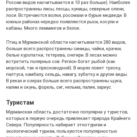
России видов насчитывается в 10 раз больше). Наиболее
распространены лисы, песцы, куницы, северные олени,
лоси. Встречаются волки, росомахи и бурые медведи. В
южных районах нередко появляются рыси, косули и
кабаны. Много леммингов и белок.
Птиц в Мурманской области насчитывается 280 видов,
больше всего распространены синицы, чайки, крачки,
белые куропатки, тетерева, снегири. В лесах можно
встретить полярных сов. Регион богат рыбой (как
морской, так и пресноводной). В морях ловят треску,
палтуса, камбалу, сельдь, навагу, зубатку и другие виды.
В реках и озерах больше всего распространены щука,
налим и окунь, форель, сиг, нельма, палия, хариус.
Туристам
Мурманская область достаточно популярна у туристов,
которых в первую очередь привлекает природа Крайнего
Севера. Популярность набирает этнотуризм и
экологический туризм, пользуются популярностью