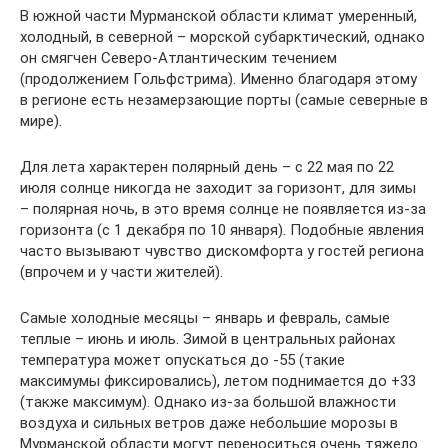
В южной части Мурманской области климат умеренный,
холодный, в северной – морской субарктический, однако
он смягчен Северо-Атлантическим течением
(продолжением Гольфстрима). Именно благодаря этому
в регионе есть незамерзающие порты (самые северные в
мире).
Для лета характерен полярный день – с 22 мая по 22
июля солнце никогда не заходит за горизонт, для зимы
– полярная ночь, в это время солнце не появляется из-за
горизонта (с 1 декабря по 10 января). Подобные явления
часто вызывают чувство дискомфорта у гостей региона
(впрочем и у части жителей).
Самые холодные месяцы – январь и февраль, самые
теплые – июнь и июль. Зимой в центральных районах
температура может опускаться до -55 (такие
максимумы фиксировались), летом поднимается до +33
(также максимум). Однако из-за большой влажности
воздуха и сильных ветров даже небольшие морозы в
Мурманской области могут переноситься очень тяжело.