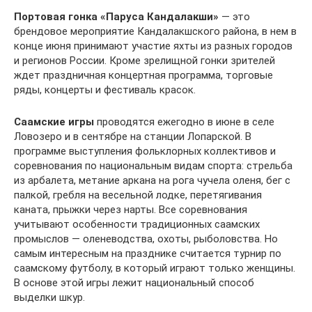
Портовая гонка «Паруса Кандалакши»
— это
брендовое мероприятие Кандалакшского района, в нем в
конце июня принимают участие яхты из разных городов
и регионов России. Кроме зрелищной гонки зрителей
ждет праздничная концертная программа, торговые
ряды, концерты и фестиваль красок.
Саамские игры
проводятся ежегодно в июне в селе
Ловозеро и в сентябре на станции Лопарской. В
программе выступления фольклорных коллективов и
соревнования по национальным видам спорта: стрельба
из арбалета, метание аркана на рога чучела оленя, бег с
палкой, гребля на весельной лодке, перетягивания
каната, прыжки через нарты. Все соревнования
учитывают особенности традиционных саамских
промыслов — оленеводства, охоты, рыболовства. Но
самым интересным на празднике считается турнир по
саамскому футболу, в который играют только женщины.
В основе этой игры лежит национальный способ
выделки шкур.