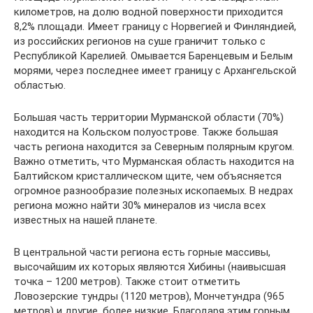
километров, на долю водной поверхности приходится
8,2% площади. Имеет границу с Норвегией и Финляндией,
из российских регионов на суше граничит только с
Республикой Карелией. Омывается Баренцевым и Белым
морями, через последнее имеет границу с Архангельской
областью.
Большая часть территории Мурманской области (70%)
находится на Кольском полуострове. Также большая
часть региона находится за Северным полярным кругом.
Важно отметить, что Мурманская область находится на
Балтийском кристаллическом щите, чем объясняется
огромное разнообразие полезных ископаемых. В недрах
региона можно найти 30% минералов из числа всех
известных на нашей планете.
В центральной части региона есть горные массивы,
высочайшим их которых являются Хибины (наивысшая
точка – 1200 метров). Также стоит отметить
Ловозерские тундры (1120 метров), Мончетундра (965
метров) и другие, более низкие. Благодаря этим горным