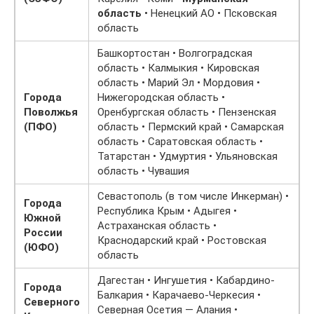
область
• Ненецкий АО • Псковская
область
Башкортостан • Волгоградская
область • Калмыкия • Кировская
область • Марий Эл • Мордовия •
Города
Нижегородская область •
Поволжья
Оренбургская область • Пензенская
(ПФО)
область • Пермский край • Самарская
область • Саратовская область •
Татарстан • Удмуртия • Ульяновская
область • Чувашия
Севастополь (в том числе Инкерман) •
Города
Республика Крым • Адыгея •
Южной
Астраханская область •
России
Краснодарский край • Ростовская
(ЮФО)
область
Дагестан • Ингушетия • Кабардино-
Города
Балкария • Карачаево-Черкесия •
Северного
Северная Осетия — Алания •