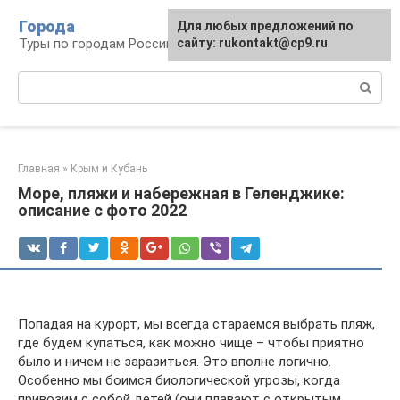
Перейти
Города
Для любых предложений по
к
Туры по городам Российской Федерации
сайту: rukontakt@cp9.ru
контенту
Поиск:
Главная
»
Крым и Кубань
Море, пляжи и набережная в Геленджике:
описание с фото 2022
Попадая на курорт, мы всегда стараемся выбрать пляж,
где будем купаться, как можно чище – чтобы приятно
было и ничем не заразиться. Это вполне логично.
Особенно мы боимся биологической угрозы, когда
привозим с собой детей (они плавают с открытым