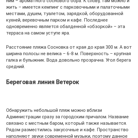
ним – ароматного соснового бора. К слову, там можно и
жить – имеется кемпинг с парковочными и палаточными
местами, душем, туалетом, зарядкой, оборудованной
кухней, веревочным парком и кафе. Последнее
одновременно является обалденной «обзоркой» – эта
терраса на самом уступе яра.
Расстояние пляжа Сосновка от края до края 300 м. А вот
ширина полосы не велика – 6-8 м. Поверхность – крупная
галка и булыжник. Вода довольно прозрачна. Угол берега
средний.
Береговая линия Ветерок
Обнаружить небольшой пляж можно вблизи
Администрации сразу за городским причалом. Название
связано с местным баром, который также называется.
Рядом разместились закусочные и кафе. Пространство
наполняют звуки современной музыки, поэтому данное