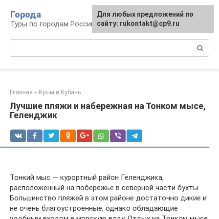
Перейти
Города
Для любых предложений по
к
Туры по городам Российской Федерации
сайту: rukontakt@cp9.ru
контенту
Поиск:
Главная
»
Крым и Кубань
Лучшие пляжи и набережная на Тонком мысе,
Геленджик
Тонкий мыс — курортный район Геленджика,
расположенный на побережье в северной части бухты.
Большинство пляжей в этом районе достаточно дикие и
не очень благоустроенные, однако обладающие
удобным входом в морскую воду. Отдых на Тонком мысе,