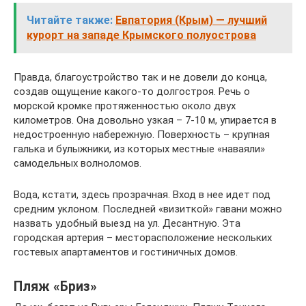
Читайте также:
Евпатория (Крым) — лучший
курорт на западе Крымского полуострова
Правда, благоустройство так и не довели до конца,
создав ощущение какого-то долгостроя. Речь о
морской кромке протяженностью около двух
километров. Она довольно узкая – 7-10 м, упирается в
недостроенную набережную. Поверхность – крупная
галька и булыжники, из которых местные «наваяли»
самодельных волноломов.
Вода, кстати, здесь прозрачная. Вход в нее идет под
средним уклоном. Последней «визиткой» гавани можно
назвать удобный выезд на ул. Десантную. Эта
городская артерия – месторасположение нескольких
гостевых апартаментов и гостиничных домов.
Пляж «Бриз»