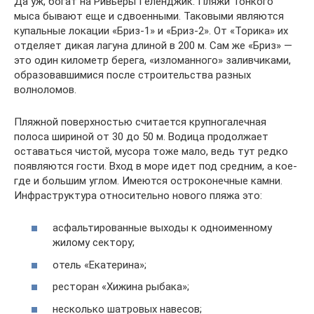
Да уж, богат на Ривьеры Геленджик. Пляжи Тонкого
мыса бывают еще и сдвоенными. Таковыми являются
купальные локации «Бриз-1» и «Бриз-2». От «Торика» их
отделяет дикая лагуна длиной в 200 м. Сам же «Бриз» —
это один километр берега, «изломанного» заливчиками,
образовавшимися после строительства разных
волноломов.
Пляжной поверхностью считается крупногалечная
полоса шириной от 30 до 50 м. Водица продолжает
оставаться чистой, мусора тоже мало, ведь тут редко
появляются гости. Вход в море идет под средним, а кое-
где и большим углом. Имеются остроконечные камни.
Инфраструктура относительно нового пляжа это:
асфальтированные выходы к одноименному
жилому сектору;
отель «Екатерина»;
ресторан «Хижина рыбака»;
несколько шатровых навесов;