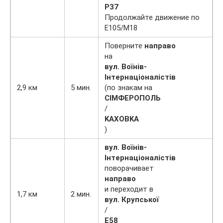
Р37
Продолжайте движение по
Е105/М18
Поверните
направо
на
вул. Воїнів-
Інтернаціоналістів
2,9 км
5 мин.
(по знакам на
CIMФEPOПОЛЬ
/
KAXOBKA
)
вул. Воїнів-
Інтернаціоналістів
поворачивает
направо
и переходит в
1,7 км
2 мин.
вул. Крупської
/
Е58