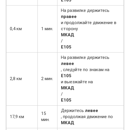
E105
На развилке держитесь
правее
и продолжайте движение в
0,4 км
1 мин.
сторону
МКАД
/
E105
На развилке держитесь
левее
, следуйте по знакам на
E105
2,8 км
2 мин.
и выезжайте на
МКАД
/
E105
Держитесь
левее
15
17,9 км
, продолжая движение по
мин.
МКАД