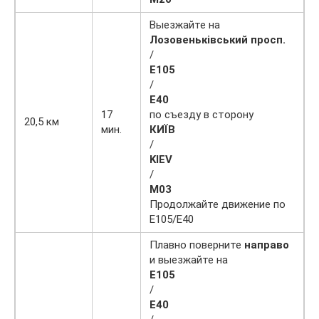
Выезжайте на
Лозовеньківський просп.
/
Е105
/
Е40
17
по съезду в сторону
20,5 км
мин.
КИЇВ
/
KIEV
/
М03
Продолжайте движение по
Е105/Е40
Плавно поверните
направо
и выезжайте на
Е105
/
Е40