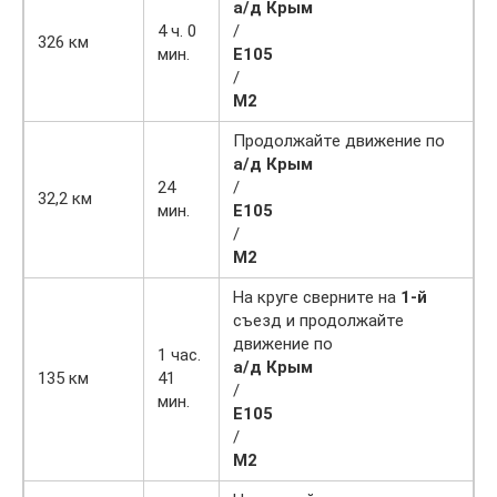
а/д Крым
4 ч. 0
/
326 км
мин.
E105
/
М2
Продолжайте движение по
а/д Крым
24
/
32,2 км
мин.
E105
/
М2
На круге сверните на
1-й
съезд и продолжайте
движение по
1 час.
а/д Крым
135 км
41
/
мин.
E105
/
М2