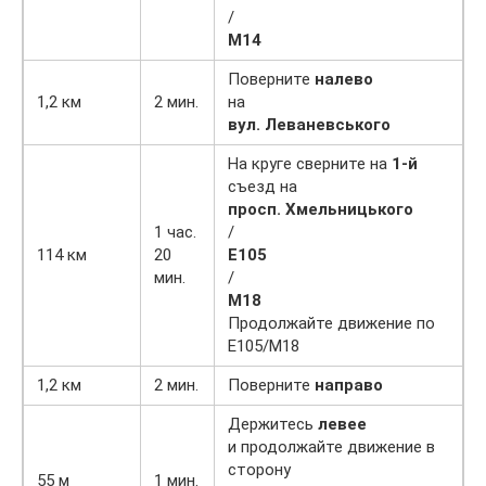
/
М14
Поверните
налево
1,2 км
2 мин.
на
вул. Леваневського
На круге сверните на
1-й
съезд на
просп. Хмельницького
1 час.
/
114 км
20
Е105
мин.
/
М18
Продолжайте движение по
Е105/М18
1,2 км
2 мин.
Поверните
направо
Держитесь
левее
и продолжайте движение в
сторону
55 м
1 мин.