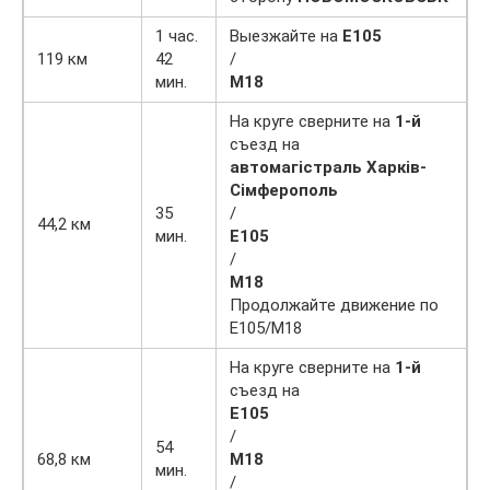
1 час.
Выезжайте на
Е105
119 км
42
/
мин.
М18
На круге сверните на
1-й
съезд на
автомагістраль Харків-
Сімферополь
35
/
44,2 км
мин.
Е105
/
М18
Продолжайте движение по
Е105/М18
На круге сверните на
1-й
съезд на
Е105
/
54
68,8 км
М18
мин.
/