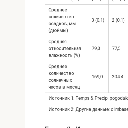
Среднее
количество
3 (0,1)
2 (0,1)
осадков, мм
(дюймы)
Средняя
относительная
79,3
77,5
влажность (%)
Среднее
количество
169,0
204,4
солнечных
часов в месяц
Источник 1: Temps & Precip: pogodaikl
Источник 2: Другие данные: climbase.