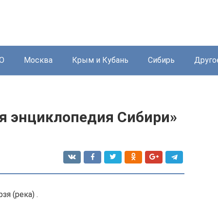
О
Москва
Крым и Кубань
Сибирь
Друго
ая энциклопедия Сибири»
зя (река) .