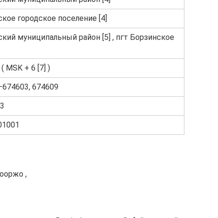
кое городское поселение [4]
кий муниципальный район [5] , пгт Борзинское
( MSK + 6 [7] )
–674603, 674609
33
01001
Бооржо ,