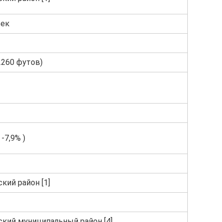
век
2260 футов)
 -7,9% )
кий район [1]
кий муниципальный район [4]