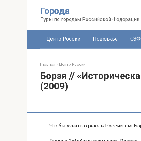
Перейти
Города
к
контенту
Туры по городам Российской Федерации
Центр России
Поволжье
СЗФ
Главная
»
Центр России
Борзя // «Историческ
(2009)
Чтобы узнать о реке в России, см. Бор