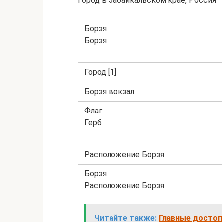
Город в Забайкальском крае, Россия
Борзя
Борзя
Город [1]
Борзя вокзал
Флаг
Герб
Расположение Борзя
Борзя
Расположение Борзя
Читайте также:
Главные достоп