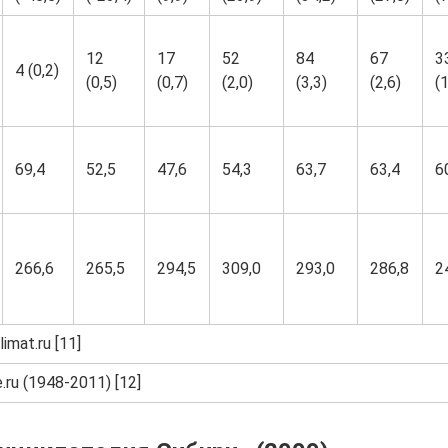
12
17
52
84
67
3
4 (0,2)
(0,5)
(0,7)
(2,0)
(3,3)
(2,6)
(1
69,4
52,5
47,6
54,3
63,7
63,4
6
266,6
265,5
294,5
309,0
293,0
286,8
2
imat.ru [11]
ru (1948-2011) [12]