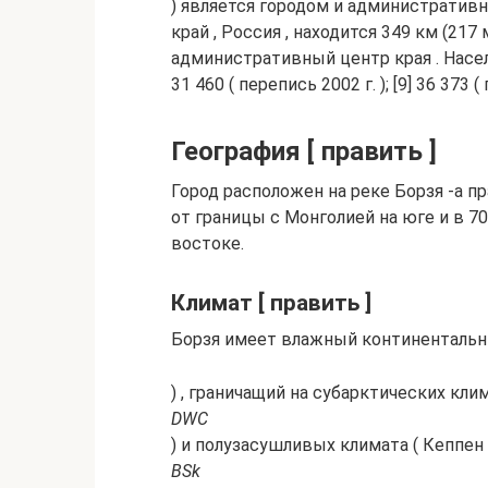
) является городом и административн
край , Россия , находится 349 км (217
административный центр края . Населен
31 460 ( перепись 2002 г. ); [9] 36 373 (
География [ править ]
Город расположен на реке Борзя -a п
от границы с Монголией на юге и в 70
востоке.
Климат [ править ]
Борзя имеет влажный континентальн
) , граничащий на субарктических кл
DWC
) и полузасушливых климата ( Кеппе
BSk