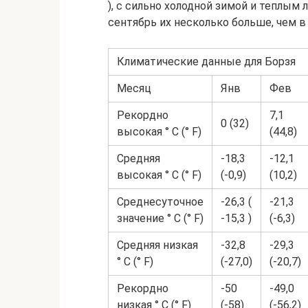
), с сильно холодной зимой и теплым 
сентябрь их несколько больше, чем в 
Климатические данные для Борзя
Месяц
Янв
Фев
Рекордно
7,1
0 (32)
высокая ° C (° F)
(44,8)
Средняя
-18,3
-12,1
высокая ° C (° F)
(-0,9)
(10,2)
Среднесуточное
-26,3 (
-21,3
значение ° C (° F)
-15,3 )
(-6,3)
Средняя низкая
-32,8
-29,3
° C (° F)
(-27,0)
(-20,7)
Рекордно
-50
-49,0
низкая ° C (° F)
(-58)
(-56,2)