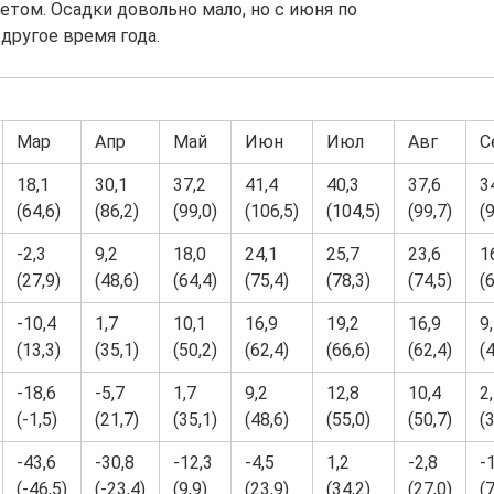
летом. Осадки довольно мало, но с июня по
другое время года.
Мар
Апр
Май
Июн
Июл
Авг
С
18,1
30,1
37,2
41,4
40,3
37,6
3
(64,6)
(86,2)
(99,0)
(106,5)
(104,5)
(99,7)
(
-2,3
9,2
18,0
24,1
25,7
23,6
1
(27,9)
(48,6)
(64,4)
(75,4)
(78,3)
(74,5)
(
-10,4
1,7
10,1
16,9
19,2
16,9
9
(13,3)
(35,1)
(50,2)
(62,4)
(66,6)
(62,4)
(
-18,6
-5,7
1,7
9,2
12,8
10,4
2
(-1,5)
(21,7)
(35,1)
(48,6)
(55,0)
(50,7)
(
-43,6
-30,8
-12,3
-4,5
1,2
-2,8
-
(-46,5)
(-23,4)
(9,9)
(23,9)
(34,2)
(27,0)
(7