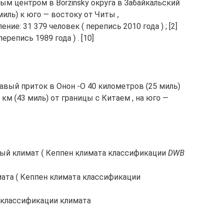
ым центром в Borzinsky округа в Забайкальский
 миль) к юго — востоку от Читы ,
ие: 31 379 человек ( перепись 2010 года ) ; [2]
 перепись 1989 года ) . [10]
равый приток в Онон -О 40 километров (25 миль)
 км (43 миль) от границы с Китаем , на юго —
ый климат ( Кеппен климата классификации
DWB
имата ( Кеппен климата классификации
н классификации климата