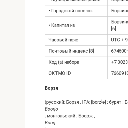
• Городской поселок
Борзинс
Борзинс
• Капитал из
[6]
Часовой пояс
UTC + 9 
Почтовый индекс [8]
674600
Код (а) набора
+7 302
ОКТМО ID
766091
Борзя
(русский: Борзя , IPA: [borzʲə] ; бурят : 
Boorjo
; монгольский : Боорж ,
Boorj