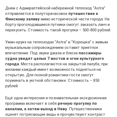
Днем с Адмиралтейской набережной теплоход “Astra”
отправляется в полуторачасовое
путешествие к
Финскому заливу
мимо исторической части города. На
борту проголодавшиеся путники смогут заказать ланч и
перекусить. Стоимость такой прогулки – 500-800 рублей.
Ужин-круиз на теплоходах “Astra” и “Корюшка” с живым
музыкальным сопровождением оставит приятное
впечатление. Под звуки джаза и блюза
пассажиры
судна увидят целых 7 мостов и огни культурного
города
. Места располагаются на закрытой палубе, при
желании каждый имеет возможность подняться на
открытую. Для полной романтики гости смогут
поужинать в уютной обстановке. Стоимость – 850
рублей.
Ещё одна интересная и познавательная экскурсионная
программа включает в себя
речную прогулку по
каналам, а затем выход в Неву
. Путешественники
оценят потрясающие виды и прочувствуют контраст