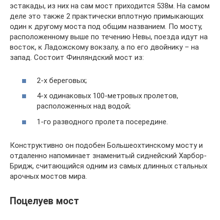
эстакады, из них на сам мост приходится 538м. На самом
деле это также 2 практически вплотную примыкающих
один к другому моста под общим названием. По мосту,
расположенному выше по течению Невы, поезда идут на
восток, к Ладожскому вокзалу, а по его двойнику – на
запад. Состоит Финляндский мост из:
2-х береговых;
4-х одинаковых 100-метровых пролетов,
расположенных над водой;
1-го разводного пролета посередине.
Конструктивно он подобен Большеохтинскому мосту и
отдаленно напоминает знаменитый сиднейский Харбор-
Бридж, считающийся одним из самых длинных стальных
арочных мостов мира.
Поцелуев мост