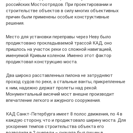
российских Мостоотрядов. При проектировании и
строительстве объектов в силу многих объективных
причин были применены особые конструктивные
решения.
Место для установки переправы через Неву было
продиктовано прокладываемой трассой КАД, оно
пришлось на участок реки со сложной навигацией,
именуемой Кривым коленом. Именно этот фактор
продиктовал конструкцию моста.
Два широко расставленных пилона не затрудняют
проход судов по реке, а стальные ванты, прикрепленные
к ним, надежно держат пролеты над рекой.
Монументальный висячий мост внешне производит
впечатление легкого и ажурного сооружения.
КАД Санкт-Петербурга имеет 8 полос движения, по 4 в
каждую сторону, что и продиктовало ширину моста. Для
ускорения темпов строительства объекта его
возводили в 2 очереди – сначала был пущен в