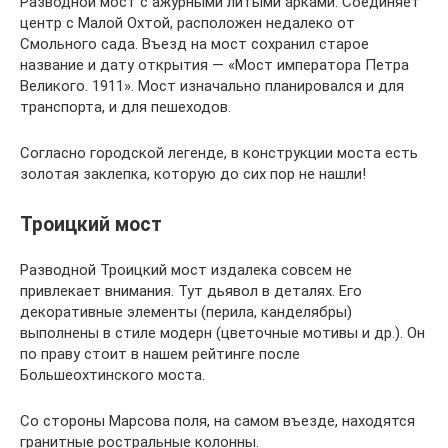
Разводной мост с ажурными литыми арками. Соединяет
центр с Малой Охтой, расположен недалеко от
Смольного сада. Въезд на мост сохранил старое
название и дату открытия — «Мост императора Петра
Великого. 1911». Мост изначально планировался и для
транспорта, и для пешеходов.
Согласно городской легенде, в конструкции моста есть
золотая заклепка, которую до сих пор не нашли!
Троицкий мост
Разводной Троицкий мост издалека совсем не
привлекает внимания. Тут дьявол в деталях. Его
декоративные элементы (перила, канделябры)
выполнены в стиле модерн (цветочные мотивы и др.). Он
по праву стоит в нашем рейтинге после
Большеохтинского моста.
Со стороны Марсова поля, на самом въезде, находятся
гранитные ростральные колонны.