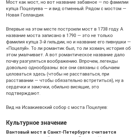
Мост как мост, но вот название забавное — по фамилии
купца Поцелуева — и вид отменный. Рядом с мостом —
Новая Голландия.
Впервые на этом месте построили мост в 1738 году. А
название моста записано в 1790 — это не только
фамилия купца 3-й гильдии, но и название его пивнушки —
«Поцелуй». То ли романтик был, то ли хохмач, история об
этом умалчивает. А вот романтическое название дало
почву разгуляться воображению. Впрочем, легенды
довольно однообразны: все они связаны с обычаем
целоваться здесь (чтобы не расставаться, при
расставании — чтобы обязательно встретиться), ну а
сердечки и замочки, обильно висящие, это
подтверждают.
Вид на Исаакиевский собор с моста Поцелуев:
Культурное значение
Вантовый мост в Санкт-Петербурге считается