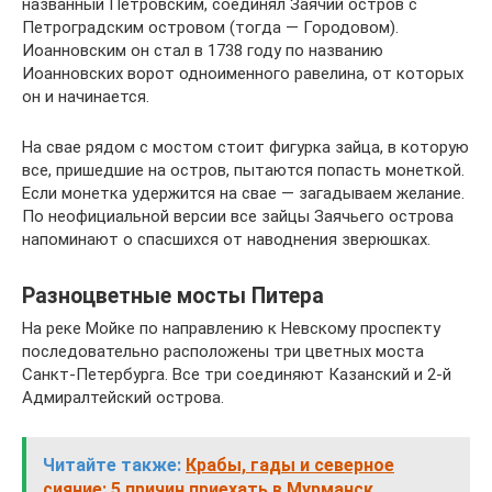
названный Петровским, соединял Заячий остров с
Петроградским островом (тогда — Городовом).
Иоанновским он стал в 1738 году по названию
Иоанновских ворот одноименного равелина, от которых
он и начинается.
На свае рядом с мостом стоит фигурка зайца, в которую
все, пришедшие на остров, пытаются попасть монеткой.
Если монетка удержится на свае — загадываем желание.
По неофициальной версии все зайцы Заячьего острова
напоминают о спасшихся от наводнения зверюшках.
Разноцветные мосты Питера
На реке Мойке по направлению к Невскому проспекту
последовательно расположены три цветных моста
Санкт-Петербурга. Все три соединяют Казанский и 2-й
Адмиралтейский острова.
Читайте также:
Крабы, гады и северное
сияние: 5 причин приехать в Мурманск