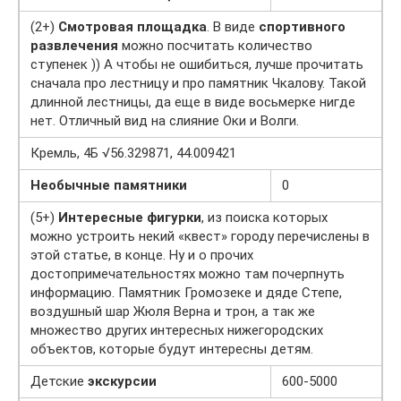
(2+)
Смотровая площадка
. В виде
спортивного
развлечения
можно посчитать количество
ступенек )) А чтобы не ошибиться, лучше прочитать
сначала про лестницу и про памятник Чкалову. Такой
длинной лестницы, да еще в виде восьмерке нигде
нет. Отличный вид на слияние Оки и Волги.
Кремль, 4Б √56.329871, 44.009421
Необычные памятники
0
(5+)
Интересные фигурки
, из поиска которых
можно устроить некий «квест» городу перечислены в
этой статье, в конце. Ну и о прочих
достопримечательностях можно там почерпнуть
информацию. Памятник Громозеке и дяде Степе,
воздушный шар Жюля Верна и трон, а так же
множество других интересных нижегородских
объектов, которые будут интересны детям.
Детские
экскурсии
600-5000