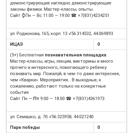
демонстрирующие наглядно демонстрирующие
законы физики. Мастер-классы, опыты.
Сайт ⌚Пн — Вс 11:00 — 19:00 ☎ +7(831)4234251
ул. Родионова, 165, корп. 13 √56.314532, 44.069893
ИЦАЭ
0
(5+) Бесплатная
познавательная площадка
.
Мастер-классы, игры, лекции, викторины и много
прочего и интересного, помогающего ребенку
познавать мир. Пожалуй, в чем-то даже интереснее,
чем «Кварки». Мероприятия… В выходные, к
сожалению, работают только на конкретные
события.
Сайт Пн —
Пт
9:00 — 18:00 ☎ +7(831)4361973
ул. Семашко, д. 7б √56.325958, 44.021240
Парк победы
0