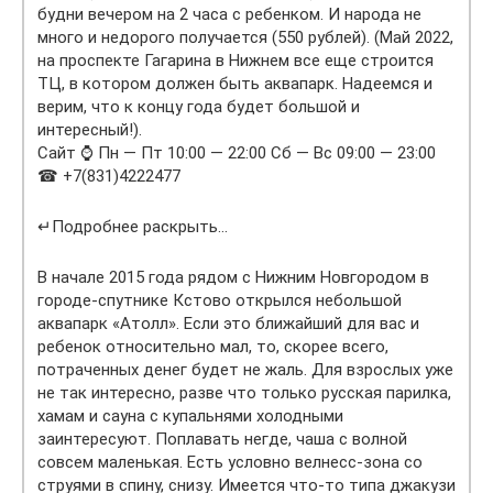
будни вечером на 2 часа с ребенком. И народа не
много и недорого получается (550 рублей). (Май 2022,
на проспекте Гагарина в Нижнем все еще строится
ТЦ, в котором должен быть аквапарк. Надеемся и
верим, что к концу года будет большой и
интересный!).
Сайт ⌚ Пн — Пт 10:00 — 22:00 Сб — Вс 09:00 — 23:00
☎ +7(831)4222477
↵Подробнее раскрыть…
В начале 2015 года рядом с Нижним Новгородом в
городе-спутнике Кстово открылся небольшой
аквапарк «Атолл». Если это ближайший для вас и
ребенок относительно мал, то, скорее всего,
потраченных денег будет не жаль. Для взрослых уже
не так интересно, разве что только русская парилка,
хамам и сауна с купальнями холодными
заинтересуют. Поплавать негде, чаша с волной
совсем маленькая. Есть условно велнесс-зона со
струями в спину, снизу. Имеется что-то типа джакузи