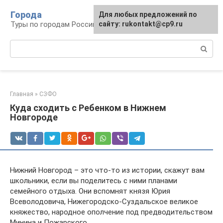
Перейти
Города
Для любых предложений по
к
Туры по городам Российской Федерации
сайту: rukontakt@cp9.ru
контенту
Поиск:
Главная
»
СЗФО
Куда сходить с Ребенком в Нижнем
Новгороде
Нижний Новгород – это что-то из истории, скажут вам
школьники, если вы поделитесь с ними планами
семейного отдыха. Они вспомнят князя Юрия
Всеволодовича, Нижегородско-Суздальское великое
княжество, народное ополчение под предводительством
Минина и Пожарского.