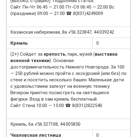
(высоко, страшно). Подробная статья.
Сайт Пн-Чт 06:45 — 21:00 Пт-Сб 06:45 — 22:00 Вс
(праздники) 09:00 — 21:00 ☎ 8(831)4249009
Казанская набережная, 8а √56.323847, 44.039242
Кремль
0
(2+) Сойдет за
крепость
, парк, музей (
выставка
военной техники
). Основная
достопримечательность Нижнего Новгорода. За 100
— 250 рублей можно пройти с экскурсией (или без) по
стене и посетить несколько башен. Маленькие дети
с удовольствием залезут на военную технику.
Вечером приятно посмотреть на светящиеся
фигурки. Вход в сам кремль бесплатный.
Сайт Стена 10:00 — 15:00 ☎ 8(831)2822540
Кремль, 6а √56.327108, 44.005850
Чкаловская лестница
0