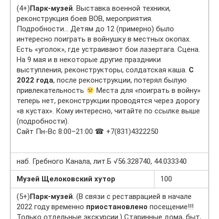
(4+)
Парк-музей
. Выставка военной техники,
реконструкция боев ВОВ, мероприятия.
Подробности… Детям до 12 (примерно) было
интересно поиграть в войнушку в местных окопах.
Есть «уголок», где устраивают бои лазертага. Сцена.
На 9 мая и в некоторые другие праздники
выступления, реконструкторы, солдатская каша.
С
2022 года
, после реконструкции, потерял былую
привлекательность
Места для «поиграть в войну»
теперь нет, реконструкции проводятся через дорогу
«в кустах». Кому интересно, читайте по ссылке выше
(подробности).
Сайт Пн-Вс 8:00–21:00 ☎ +7(831)4322250
наб. Гребного Канала, лит.Б √56.328740, 44.033340
Музей Щелоковский хутор
100
(5+)
Парк-музей
. (В связи с реставрацией в начале
2022 году временно
приостановлено
посещение!!!
Только отдельные экскурсии.) Старинные дома, быт,