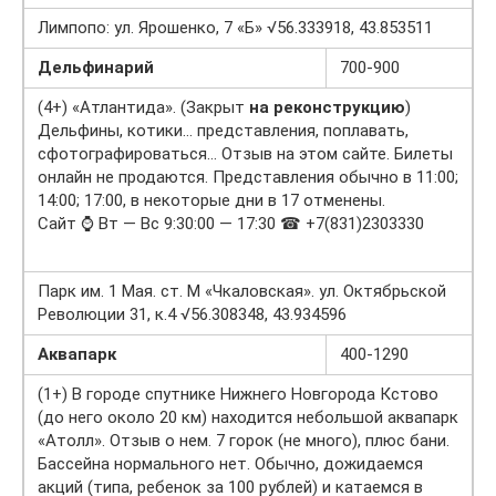
Лимпопо: ул. Ярошенко, 7 «Б» √56.333918, 43.853511
Дельфинарий
700-900
(4+) «Атлантида». (Закрыт
на реконструкцию
)
Дельфины, котики… представления, поплавать,
сфотографироваться… Отзыв на этом сайте. Билеты
онлайн не продаются. Представления обычно в 11:00;
14:00; 17:00, в некоторые дни в 17 отменены.
Сайт ⌚ Вт — Вс 9:30:00 — 17:30 ☎ +7(831)2303330
Парк им. 1 Мая. ст. М «Чкаловская». ул. Октябрьской
Революции 31, к.4 √56.308348, 43.934596
Аквапарк
400-1290
(1+) В городе спутнике Нижнего Новгорода Кстово
(до него около 20 км) находится небольшой аквапарк
«Атолл». Отзыв о нем. 7 горок (не много), плюс бани.
Бассейна нормального нет. Обычно, дожидаемся
акций (типа, ребенок за 100 рублей) и катаемся в