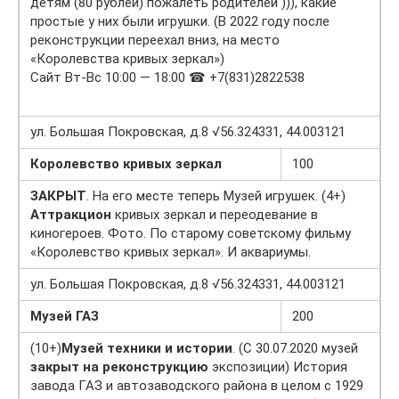
детям (80 рублей) пожалеть родителей ))), какие
простые у них были игрушки. (В 2022 году после
реконструкции переехал вниз, на место
«Королевства кривых зеркал»)
Сайт Вт-Вс 10:00 — 18:00 ☎ +7(831)2822538
ул. Большая Покровская, д.8 √56.324331, 44.003121
Королевство кривых зеркал
100
ЗАКРЫТ
. На его месте теперь Музей игрушек. (4+)
Аттракцион
кривых зеркал и переодевание в
киногероев. Фото. По старому советскому фильму
«Королевство кривых зеркал». И аквариумы.
ул. Большая Покровская, д.8 √56.324331, 44.003121
Музей ГАЗ
200
(10+)
Музей техники и истории
. (С 30.07.2020 музей
закрыт на реконструкцию
экспозиции) История
завода ГАЗ и автозаводского района в целом с 1929