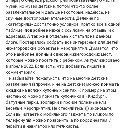
В первую очередь рассмотрим познавательную часть —
музеи, но музеи детские, потом что-то более
развлекательное и дальше некоторые, надеюсь, не
скучные достопримечательности. Деление по
«категориям» достаточно условное. Кратко все в одной
таблице,
подробнее ниже
с ссылками на отзывы и с
адресами. А так же в отдельных статьях на данном
блоге. Постарались собрать все интересные для детей
нижегородские объекты и мероприятия. Думается, что
это
наиболее полный список
нижегородских мест,
которые можно посетить с ребенком. Актуализировано
в апреле 2022. Если есть, что добавить, пишите в
комментариях.
Не забывайте, пожалуйста, что на многие детские
развлечения (впрочем, и не на детские) можно
поймать
скидки
на всяких купонных сайтах. К примеру, на этом
частенько можно поймать купончики в «Кидбург»,
батутные парки, зоопарки и прочие полезные или
веселые мероприятия. Не стесняйтесь ))) экономьте.
Если вы читаете с мобильного гаджета то кликом по
телефону ☎ можно позвонить, а по координатам √
перейти в навигатор или гугл-карты.