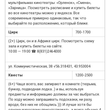
мультфильмах кинотеатры: «Орленок«, «Смена»,
«Зарница«. Посмотреть расписание и купить билеты
во все кинотеатры можно у яндекса. Все
современные примерно одинаковые, так что
выбирайте по расположению, который ближе.
Цирк
700-1700
(2+) Цирк, он и в Африке цирк. Посмотреть схему
зала и купить билеты на сайте.
10:00 — 19:00 ☎ 8(831)2464000
ул. Коммунистическая, 38 √56.318431, 43.953004
Квесты
1200-2500
(6+) Чаще всего, вас запирают в комнате (тюрьма,
бункер, подводная лодка…) и вы, используя
предметы и информацию должны за час выбраться.
По ходу можно запрашивать подсказки, ни разу,
вроде, без них не обощлись ))) И лучше хотя бы
одному взрослому присутствовать, а всего обычно 4