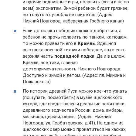
и прочие подвижные игры, полазить (хотя и не по
всем) экспонатам. Зимой ребенок будет грязнее,
но тонуть в сугробах не придется. (Адрес:
Нижний Новгород, набережная Гребного канал)
Если до «парка победы» сложно добраться, а
ребенок не прочь полазить по танкам, катюшам,
то можно привезти его в
Кремль
. Здешняя
выставка военной техники победнее, зато есть
верхняя часть
подводной лодки
. Да и в целом,
Кремль, все таки, главная
достопримечательность Нижнего Новгорода.
Доступно и зимой и летом. (Адрес: пл. Минина и
Пожарского)
По истории древней Руси можно кое-что узнать
(пощупать, посмотреть) в музее щелковского
хутора, где представлены реальные памятники
деревянного зодчества России: дома, амбары,
мельница, церкви, овины. (Адрес: Нижний
Новгород, ул. Горбатовская, д.41). На одном из
щелковских озер можно прокатиться на хасках,
но туда лучше бы добираться на автомобиле.