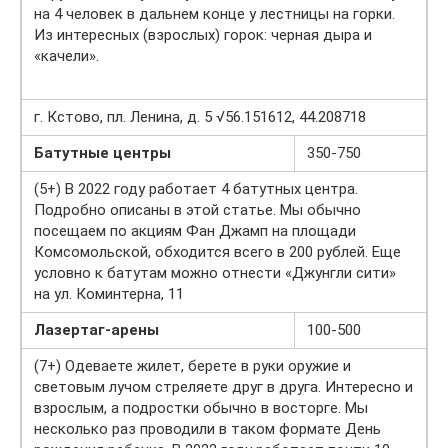
на 4 человек в дальнем конце у лестницы на горки.
Из интересных (взрослых) горок: черная дыра и
«качели».
г. Кстово, пл. Ленина, д. 5 √56.151612, 44.208718
Батутные центры
350-750
(5+) В 2022 году работает 4 батутных центра.
Подробно описаны в этой статье. Мы обычно
посещаем по акциям Фан Джамп на площади
Комсомольской, обходится всего в 200 рублей. Еще
условно к батутам можно отнести «Джунгли сити»
на ул. Коминтерна, 11
Лазертаг-арены
100-500
(7+) Одеваете жилет, берете в руки оружие и
световым лучом стреляете друг в друга. Интересно и
взрослым, а подростки обычно в восторге. Мы
несколько раз проводили в таком формате День