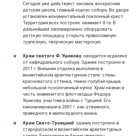
Сегодня уже действуют часовня, воскресная
детская школа, главный корпус собора. Во дворе
установлен монументальный поклонный крест.
Территория всех построек занимает 8 га. В
дальнейшем запланировано оборудовать
детскую площадку, открыть православную
трапезную, творческую мастерскую.
Храм святого Ф. Ушакова
: находится недалеко
от кафедрального собора. Здание построено в
2011 г. Внешняя отделка выполнена в
византийском архитектурном стиле: стены
красноватого оттенка, темно-голубая крыша,
небольшой позолоченный купол. Храм назван в
честь знаменитого флотоводца Федора
Ушакова, участника войны с Турцией. Его
канонизировали в 2001 г. как отважного,
праведного и милосердного воина.
Храм Свято-Троицкий
: здание построено в
старорусском и византийском архитектурных
стилях. Белоснежные башни увенчаны