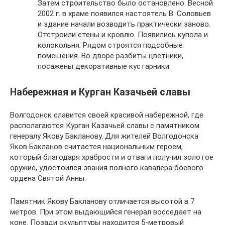
Затем строительство было остановлено. Весной
2002 г. в храме появился настоятель В. Соловьев
и здание начали возводить практически заново.
Отстроили стены и кровлю. Появились купола и
колокольня. Рядом строятся подсобные
помещения. Во дворе разбиты цветники,
посажены декоративные кустарники.
Набережная и Курган Казачьей славы
Волгодонск славится своей красивой набережной, где
располагаются Курган Казачьей славы с памятником
генералу Якову Бакланову. Для жителей Волгодонска
Яков Бакланов считается национальным героем,
который благодаря храбрости и отваги получил золотое
оружие, удостоился звания полного кавалера боевого
ордена Святой Анны.
Памятник Якову Бакланову отличается высотой в 7
метров. При этом выдающийся генерал восседает на
коне. Позади скульптуры находится 5-метровый