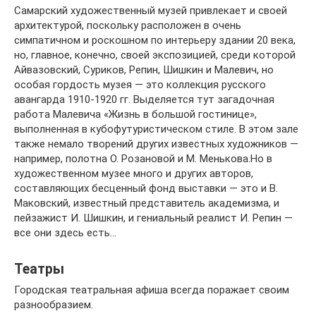
Самарский художественный музей привлекает и своей
архитектурой, поскольку расположен в очень
симпатичном и роскошном по интерьеру здании 20 века,
но, главное, конечно, своей экспозицией, среди которой
Айвазовский, Суриков, Репин, Шишкин и Малевич, но
особая гордость музея — это коллекция русского
авангарда 1910-1920 гг. Выделяется тут загадочная
работа Малевича «Жизнь в большой гостинице»,
выполненная в кубофутуристическом стиле. В этом зале
также немало творений других известных художников —
например, полотна О. Розановой и М. Менькова.Но в
художественном музее много и других авторов,
составляющих бесценный фонд выставки — это и В.
Маковский, известный представитель академизма, и
пейзажист И. Шишкин, и гениальный реалист И. Репин —
все они здесь есть…
Театры
Городская театральная афиша всегда поражает своим
разнообразием.