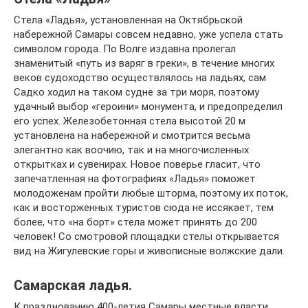
Стела «Ладья», установленная на Октябрьской
набережной Самары совсем недавно, уже успела стать
символом города. По Волге издавна пролегал
знаменитый «путь из варяг в греки», в течение многих
веков судоходство осуществлялось на ладьях, сам
Садко ходил на таком судне за три моря, поэтому
удачный выбор «героини» монумента, и предопределил
его успех. Железобетонная стела высотой 20 м
установлена на набережной и смотрится весьма
элегантно как воочию, так и на многочисленных
открытках и сувенирах. Новое поверье гласит, что
запечатленная на фотографиях «Ладья» поможет
молодоженам пройти любые шторма, поэтому их поток,
как и восторженных туристов сюда не иссякает, тем
более, что «на борт» стела может принять до 200
человек! Со смотровой площадки стелы открывается
вид на Жигулевские горы и живописные волжские дали.
Самарская ладья.
К празднованию 400-летия Самары местные власти