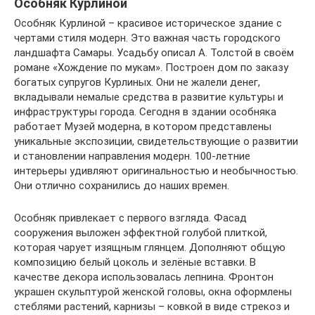
Особняк Курлиной
Особняк Курлиной – красивое историческое здание с
чертами стиля модерн. Это важная часть городского
ландшафта Самары. Усадьбу описал А. Толстой в своём
романе «Хождение по мукам». Построен дом по заказу
богатых супругов Курлиных. Они не жалели денег,
вкладывали немалые средства в развитие культуры и
инфраструктуры города. Сегодня в здании особняка
работает Музей модерна, в котором представлены
уникальные экспозиции, свидетельствующие о развитии
и становлении направления модерн. 100-летние
интерьеры удивляют оригинальностью и необычностью.
Они отлично сохранились до наших времен.
Особняк привлекает с первого взгляда. Фасад
сооружения выложен эффектной голубой плиткой,
которая чарует изящным глянцем. Дополняют общую
композицию белый цоколь и зелёные вставки. В
качестве декора использовалась лепнина. Фронтон
украшен скульптурой женской головы, окна оформлены
стеблями растений, карнизы – ковкой в виде стрекоз и