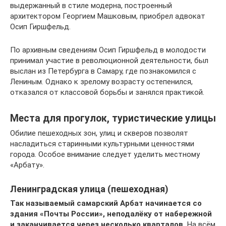
выдержанный в стиле модерна, построенный
архитектором Георгием Машковым, приобрел адвокат
Осип Гиршфельд.
По архивным сведениям Осип Гиршфельд в молодости
принимал участие в революционной деятельности, был
выслан из Петербурга в Самару, где познакомился с
Лениным. Однако к зрелому возрасту остепенился,
отказался от классовой борьбы и занялся практикой.
Места для прогулок, туристические улицы
Обилие пешеходных зон, улиц и скверов позволят
насладиться старинными культурными ценностями
города. Особое внимание следует уделить местному
«Арбату».
Ленинградская улица (пешеходная)
Так называемый самарский Арбат начинается со
здания «Почты России», неподалёку от набережной
и заканчивается через несколько кварталов.
На всём