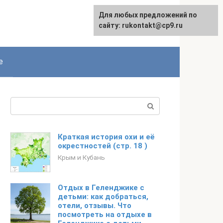
Для любых предложений по
сайту: rukontakt@cp9.ru
е
Поиск:
Краткая история охи и её
окрестностей (стр. 18 )
Крым и Кубань
Отдых в Геленджике с
детьми: как добраться,
отели, отзывы. Что
посмотреть на отдыхе в