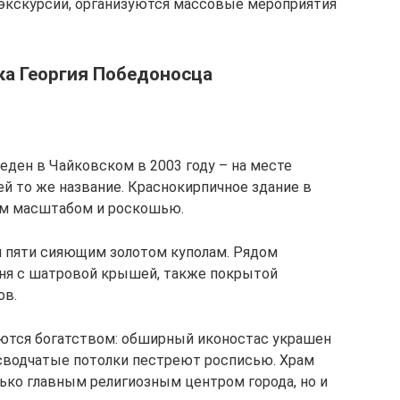
кскурсии, организуются массовые мероприятия
ка Георгия Победоносца
еден в Чайковском в 2003 году – на месте
й то же название. Краснокирпичное здание в
им масштабом и роскошью.
я пяти сияющим золотом куполам. Рядом
ня с шатровой крышей, также покрытой
ов.
аются богатством: обширный иконостас украшен
 сводчатые потолки пестреют росписью. Храм
лько главным религиозным центром города, но и