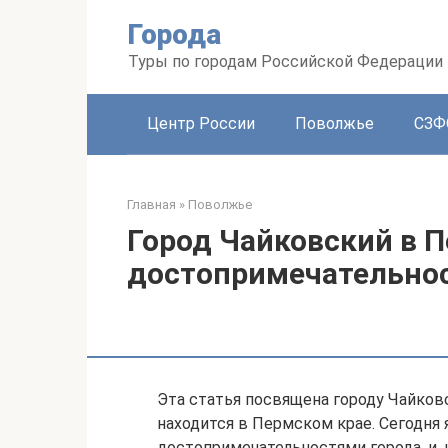
Перейти
Города
к
контенту
Туры по городам Российской Федерации
Центр России
Поволжье
СЗФ
Главная
»
Поволжье
Город Чайковский в П
достопримечательнос
Эта статья посвящена городу Чайковс
находится в Пермском крае. Сегодня 
достопримечательностями города, и, 