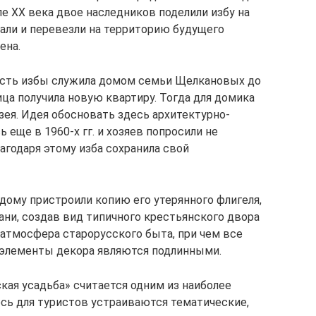
ле XX века двое наследников поделили избу на
рали и перевезли на территорию будущего
ена.
асть избы служила домом семьи Щелкановых до
ица получила новую квартиру. Тогда для домика
зея. Идея обосновать здесь архитектурно-
 еще в 1960-х гг. и хозяев попросили не
агодаря этому изба сохранила свой
дому пристроили копию его утерянного флигеля,
ани, создав вид типичного крестьянского двора
а атмосфера старорусского быта, при чем все
 элементы декора являются подлинными.
кая усадьба» считается одним из наиболее
есь для туристов устраиваются тематические,