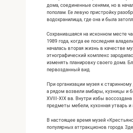
дома, соединенные сенями, но в нача
пополам. Ее левую пристройку разоб
водохранилища, где она и была затопл
Сохранившаяся на исконном месте ч
1989 года, когда ее последняя владел
началась вторая жизнь в качестве му
этнографический комплекс зародилась
изменять планировку своего дома. Бл
первозданный вид.
При организации музея к старинному 
а рядом возвели амбары, кузницы и б
XVIII-XIX вв. Внутри избы воссоздан
предметы мебели, кухонная утварь и
В настоящее время музей «Крестьянс
популярных аттракционов города. Зд