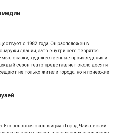
комедии
ществует с 1982 года. Он расположен в
наружи здании, зато внутри него творятся
бимые сказки, художественные произведения и
аждый сезон театр представляет около десяти
ещают не только жители города, но и приезжие
музей
а. Его основная экспозиция «Город Чайковский
делена на шесть залов, включающих следующие