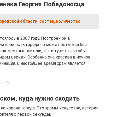
еника Георгия Победоносца
родской области: состав, количество
оялось в 2007 году. Построен он в
чательность города не может остаться без
ак местные жители, так и туристы, чтобы
дом церкви. Особенно она красива в ночное
минация. В настоящее время храм является
— 1.
вском, куда нужно сходить
а короне города. Это храмы искусства, истории
рителя с первой секунды.