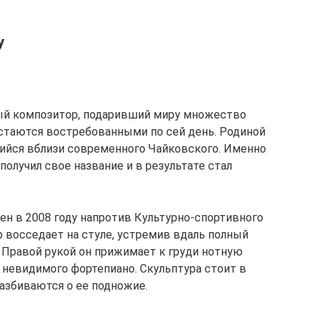
у
ый композитор, подаривший миру множество
остаются востребованными по сей день. Родиной
щийся вблизи современного Чайковского. Именно
получил свое название и в результате стал
н в 2008 году напротив Культурно-спортивного
р восседает на стуле, устремив вдаль полный
 Правой рукой он прижимает к груди нотную
 невидимого фортепиано. Скульптура стоит в
разбиваются о ее подножие.