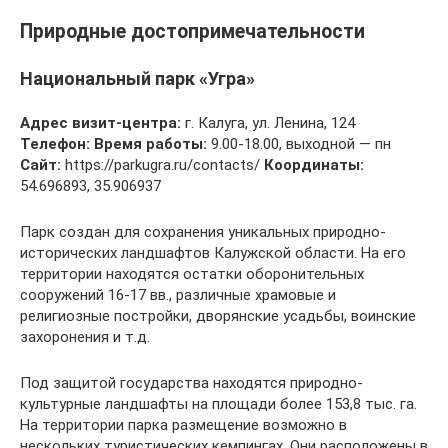
Природные достопримечательности
Национальный парк «Угра»
Адрес визит-центра:
г. Калуга, ул. Ленина, 124
Телефон:
Время работы:
9.00-18.00, выходной — пн
Сайт:
https://parkugra.ru/contacts/
Координаты:
54.696893, 35.906937
Парк создан для сохранения уникальных природно-
исторических ландшафтов Калужской области. На его
территории находятся остатки оборонительных
сооружений 16-17 вв., различные храмовые и
религиозные постройки, дворянские усадьбы, воинские
захоронения и т.д.
Под защитой государства находятся природно-
культурные ландшафты на площади более 153,8 тыс. га.
На территории парка размещение возможно в
нескольких туристических кемпингах. Они расположены в