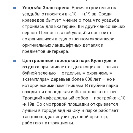
Усадьба Золотарева.
Время строительства
усадьбы относится в к.18 — н.19 вв. Среди
краеведов бытует мнение о том, что усадьба
строилась для Екатерины II и других высочайших
персон. Ценность этой усадьбы состоит в
сохранившихся в единственном экземпляре
оригинальных ландшафтных деталях и
предметов интерьера.
Центральный городской парк Культуры и
отдыха
притягивает отдыхающих не только
буйной зеленью — отдельным охраняемым
экземплярам деревьев более 600 лет — но и
историческими памятниками. В глубине парка
находится воеводская изба, недалеко от нее
Троицкий кафедральный собор — постройка к.18
-н.19в. Со смотровой площадки открывается
лучший в городе вид на Оку. В парке работает
танцплощадка, звучит духовой оркестр,
работают аттракционы.