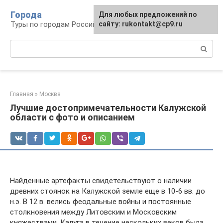
Перейти
Города
Для любых предложений по
к
Туры по городам Российской Федерации
сайту: rukontakt@cp9.ru
контенту
Поиск:
Главная
»
Москва
Лучшие достопримечательности Калужской
области с фото и описанием
Найденные артефакты свидетельствуют о наличии
древних стоянок на Калужской земле еще в 10-6 вв. до
н.э. В 12 в. велись феодальные войны и постоянные
столкновения между Литовским и Московским
княжествами. Калуга в течение нескольких веков была