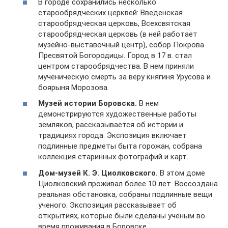
В городе сохранились несколько
старообрядческих церквей: Введенская
старообрядческая церковь, Всехсвятская
старообрядческая церковь (в ней работает
музейно-выставочный центр), собор Покрова
Пресвятой Богородицы. Город в 17 в. стал
центром старообрядчества. В нем приняли
мученическую смерть за веру княгиня Урусова и
боярыня Морозова.
Музей истории Боровска.
В нем
демонстрируются художественные работы
земляков, рассказывается об истории и
традициях города. Экспозиция включает
подлинные предметы быта горожан, собрана
коллекция старинных фотографий и карт.
Дом-музей К. Э. Циолковского.
В этом доме
Циолковский проживал более 10 лет. Воссоздана
реальная обстановка, собраны подлинные вещи
ученого. Экспозиция рассказывает об
открытиях, которые были сделаны ученым во
время проживания в Боровске.