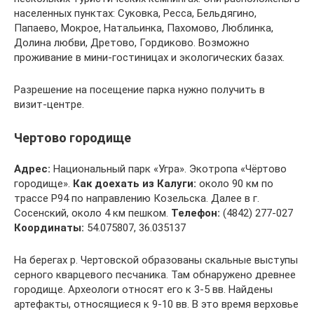
населенных пунктах: Суковка, Ресса, Бельдягино,
Папаево, Мокрое, Натальинка, Пахомово, Люблинка,
Долина любви, Дретово, Гордиково. Возможно
проживание в мини-гостиницах и экологических базах.
Разрешение на посещение парка нужно получить в
визит-центре.
Чертово городище
Адрес:
Национальный парк «Угра». Экотропа «Чёртово
городище».
Как доехать из Калуги:
около 90 км по
трассе Р94 по направлению Козельска. Далее в г.
Сосенский, около 4 км пешком.
Телефон:
(4842) 277-027
Координаты:
54.075807, 36.035137
На берегах р. Чертовской образованы скальные выступы
серного кварцевого песчаника. Там обнаружено древнее
городище. Археологи относят его к 3-5 вв. Найдены
артефакты, относящиеся к 9-10 вв. В это время верховье