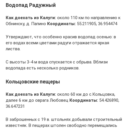
Водопад Радужный
Как доехать из Калуги:
около 110 км по направлению к
Обнинску, д. Папино
Координаты:
55.211905, 36.954474
Утверждают, что особенно красив водопад осенью: в
его водах всеми цветами радуги отражается яркая
листва.
С высоты 3-4 м вода спускается с обрыва. Вблизи
водопада есть несколько родников.
Кольцовские пещеры
Как доехать из Калуги:
около 60 км до с.Кольцовка,
далее 6 км до оврага Любовец
Координаты:
54.426890,
36.647231
В заброшенных с 19 в. штольнях добывали строительный
известняк. В пещерах штолен свободно перемещались