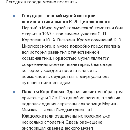
Сегодня в городе можно посетить:
Государственный музей истории
космонавтики имени К. Э. Циолковского.
Первый в Мире музей космической тематики был
открыт в 1967 г. при личном участии С. П.
Королева и Ю. А. Гагарина. Кроме сочинений К. Э.
Циолковского, в музее подробно представлена
вся история развития отечественной
космонавтики. Гордостью музея является
современная модель планетария, благодаря
которой у каждого посетителя есть
возможность осуществить «виртуальное»
путешествие к звездам.
Палаты Коробовых.
Здание является образцом
архитектуры 17 в. По одной из легенд, в тайных
подвалах здания спрятаны сокровища Марины
Мнишек — жены Лжедмитриев I и II.
Кладоискатели озадачены их поиском уже
несколько столетий. Здесь размещена
экспозиция краеведческого музея.