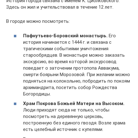
История города связана с именем К. Циолковского.
Здесь он жил и учительствовал в течение 12 лет.
В городе можно посмотреть:
Пафнутьево-Боровский монастырь.
Его
история начинается с 1444 г. и связана с
трагическими событиями уничтожения
старообрядцев. В монастыре можно заказать
экскурсию, во время которой экскурсовод
поведает о заточении протопопа Аввакума,
смерти боярыни Морозовой. При желании можно
подняться на колокольню, побродить по покоям
архимандрита, посетить собор Рождества
Богородицы.
Храм Покрова Божьей Матери на Высоком.
Люди приходят сюда не только, чтобы
посмотреть на деревянную церковь,
построенную без единого гвоздя. Возле храма
есть целебный источник с купелями.