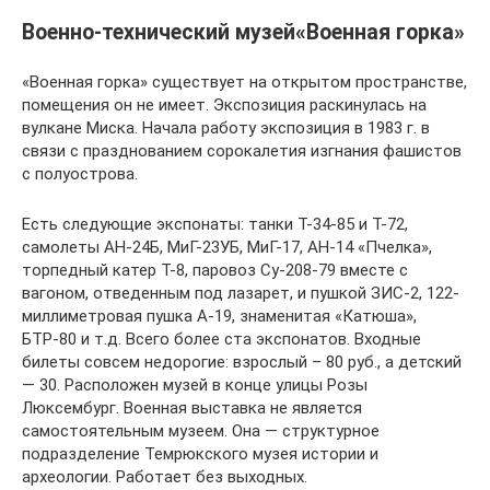
Военно-технический музей«Военная горка»
«Военная горка» существует на открытом пространстве,
помещения он не имеет. Экспозиция раскинулась на
вулкане Миска. Начала работу экспозиция в 1983 г. в
связи с празднованием сорокалетия изгнания фашистов
с полуострова.
Есть следующие экспонаты: танки Т-34-85 и Т-72,
самолеты АН-24Б, МиГ-23УБ, МиГ-17, АН-14 «Пчелка»,
торпедный катер Т-8, паровоз Су-208-79 вместе с
вагоном, отведенным под лазарет, и пушкой ЗИС-2, 122-
миллиметровая пушка А-19, знаменитая «Катюша»,
БТР-80 и т.д. Всего более ста экспонатов. Входные
билеты совсем недорогие: взрослый – 80 руб., а детский
— 30. Расположен музей в конце улицы Розы
Люксембург. Военная выставка не является
самостоятельным музеем. Она — структурное
подразделение Темрюкского музея истории и
археологии. Работает без выходных.