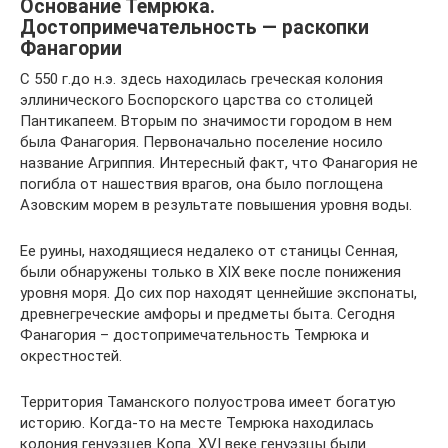
Основание Темрюка.
Достопримечательность — раскопки
Фанагории
С 550 г.до н.э. здесь находилась греческая колония
эллинического Боспорского царства со столицей
Пантикапеем. Вторым по значимости городом в нем
была Фанагория. Первоначально поселение носило
название Агриппия. Интересный факт, что Фанагория не
погибла от нашествия врагов, она было поглощена
Азовским морем в результате повышения уровня воды.
Ее руины, находящиеся недалеко от станицы Сенная,
были обнаружены только в XIX веке после понижения
уровня моря. До сих пор находят ценнейшие экспонаты,
древнегреческие амфоры и предметы быта. Сегодня
Фанагория – достопримечательность Темрюка и
окрестностей.
Территория Таманского полуострова имеет богатую
историю. Когда-то на месте Темрюка находилась
колония генуэзцев Копа. XVI веке генуэзцы были