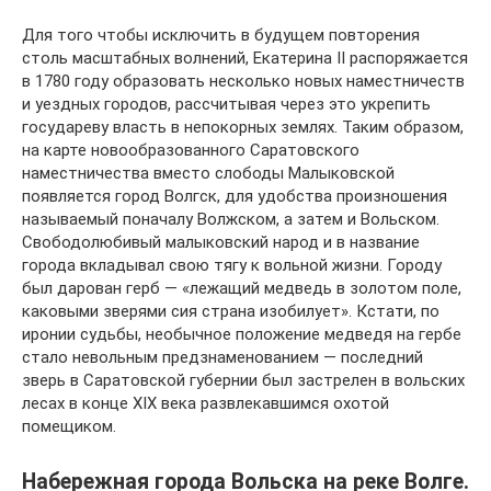
Для того чтобы исключить в будущем повторения
столь масштабных волнений, Екатерина II распоряжается
в 1780 году образовать несколько новых наместничеств
и уездных городов, рассчитывая через это укрепить
государеву власть в непокорных землях. Таким образом,
на карте новообразованного Саратовского
наместничества вместо слободы Малыковской
появляется город Волгск, для удобства произношения
называемый поначалу Волжском, а затем и Вольском.
Свободолюбивый малыковский народ и в название
города вкладывал свою тягу к вольной жизни. Городу
был дарован герб — «лежащий медведь в золотом поле,
каковыми зверями сия страна изобилует». Кстати, по
иронии судьбы, необычное положение медведя на гербе
стало невольным предзнаменованием — последний
зверь в Саратовской губернии был застрелен в вольских
лесах в конце XIX века развлекавшимся охотой
помещиком.
Набережная города Вольска на реке Волге.