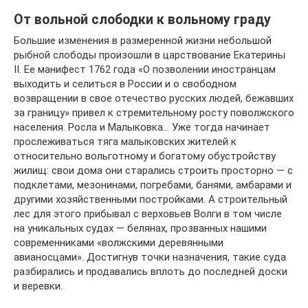
От вольной слободки к вольному граду
Большие изменения в размеренной жизни небольшой
рыбной слободы произошли в царствование Екатерины
II. Ее манифест 1762 года «О позволении иностранцам
выходить и селиться в России и о свободном
возвращении в свое отечество русских людей, бежавших
за границу» привел к стремительному росту поволжского
населения. Росла и Малыковка… Уже тогда начинает
прослеживаться тяга малыковских жителей к
относительно вольготному и богатому обустройству
жилищ: свои дома они старались строить просторно — с
подклетами, мезонинами, погребами, банями, амбарами и
другими хозяйственными постройками. А строительный
лес для этого прибывал с верховьев Волги в том числе
на уникальных судах — белянах, прозванных нашими
современниками «волжскими деревянными
авианосцами». Достигнув точки назначения, такие суда
разбирались и продавались вплоть до последней доски
и веревки.