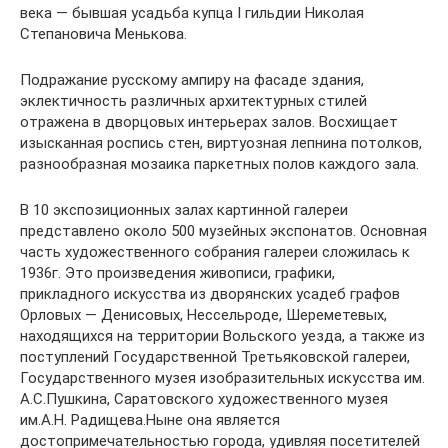
века — бывшая усадьба купца I гильдии Николая
Степановича Менькова.
Подражание русскому ампиру на фасаде здания,
эклектичность различных архитектурных стилей
отражена в дворцовых интерьерах залов. Восхищает
изысканная роспись стен, виртуозная лепнина потолков,
разнообразная мозаика паркетных полов каждого зала.
В 10 экспозиционных залах картинной галереи
представлено около 500 музейных экспонатов. Основная
часть художественного собрания галереи сложилась к
1936г. Это произведения живописи, графики,
прикладного искусства из дворянских усадеб графов
Орловых — Денисовых, Нессельроде, Шереметевых,
находящихся на территории Вольского уезда, а также из
поступлений Государственной Третьяковской галереи,
Государственного музея изобразительных искусства им.
А.С.Пушкина, Саратовского художественного музея
им.А.Н. Радищева.Ныне она является
достопримечательностью города, удивляя посетителей