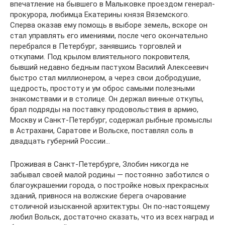
впечатление на бывшего в Малыковке проездом генерал-
прокурора, любимца Екатерины князя Вяземского.
Сперва оказав ему помощь в выборе земель, вскоре он
стал управлять его имениями, после чего окончательно
перебрался в Петербург, занявшись торговлей и
откупами. Под крылом влиятельного покровителя,
бывший недавно бедным пастухом Василий Алексеевич
быстро стал миллионером, а через свои добродушие,
щедрость, простоту и ум оброс самыми полезными
знакомствами и в столице. Он держал винные откупы,
брал подряды на поставку продовольствия в армию,
Москву и Санкт-Петербург, содержал рыбные промыслы
в Астрахани, Саратове и Вольске, поставлял соль в
двадцать губерний России…
Проживая в Санкт-Петербурге, Злобин никогда не
забывал своей малой родины — постоянно заботился о
благоукрашении города, о постройке новых прекрасных
зданий, привнося на волжские берега очарование
столичной изысканной архитектуры. Он по-настоящему
любил Вольск, достаточно сказать, что из всех наград и