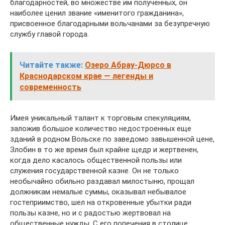
благодарностей, во множестве им полученных, он
наиболее ценил звание «именитого гражданина»,
присвоенное благодарными вольчанами за безупречную
службу главой города.
Читайте также:
Озеро Абрау-Дюрсо в
Краснодарском крае — легенды и
современность
Имея уникальный талант к торговым спекуляциям,
заложив большое количество недостроенных еще
зданий в родном Вольске по заведомо завышенной цене,
Злобин в то же время был крайне щедр и жертвенен,
когда дело касалось общественной пользы или
служения государственной казне. Он не только
необычайно обильно раздавал милостыню, прощал
должникам немалые суммы, оказывал небывалое
гостеприимство, шел на откровенные убытки ради
пользы казне, но и с радостью жертвовал на
общественные нужды. С его попечения в столице