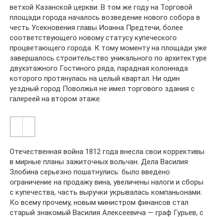
ветхой Казанской церкви. В том же году на Торговой
площади города началось возведение нового собора в
честь Усекновения главы Иоанна Предтечи, более
соответствующего новому статусу купеческого
процветающего города. К тому моменту на площади уже
завершалось строительство уникального по архитектуре
двухэтажного Гостиного ряда, парадная колоннада
которого протянулась на целый квартал. Ни один
уездный город Поволжья не имел торгового здания с
галереей на втором этаже.
Отечественная война 1812 года внесла свои коррективы
в мирные планы зажиточных вольчан. Дела Василия
Злобина серьезно пошатнулись: было введено
ограничение на продажу вина, увеличены налоги и сборы
с купечества, часть выручки укрывалась компаньонами.
Ко всему прочему, новым министром финансов стал
старый знакомый Василия Алексеевича — граф Гурьев, с