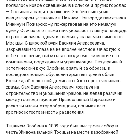
появилось новое освещение, в Вольске и других городах
— больницы, сады, оранжереи, Злобин выступил
инициатором установки в Нижнем Новгороде памятника
Минину и Пожарскому, пожертвовав на это немалую
сумму. Сейчас этот памятник украшает главную площадь
страны, являясь одним из самых узнаваемых символов
Москвы. С широкой руки Василия Алексеевича,
закрывавшего глаза на не вполне честное зачастую к
себе отношение, выбиться в люди смогли многие его
компаньоны, подрядчики и управляющие. Безупречный
эстетический вкус Злобина, взятый за образец и
последователями, обусловил архитектурный облик
Вольска, абсолютной доминантой которого являлись
храмы. Сам Василий Алексеевич, жертвуя на
строительство и украшения храмов, не делал различий
между господствующей Православной Церковью и
раскольниками-старообрядцами, понимая всю
противоестественность разделения.
Тщанием Злобина к 1809 году был выстроен собор в
честь Живоначальной Троицы на месте разобранной