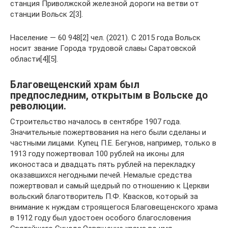
станция Приволжской железной дороги на ветви от
станции Вольск 2[3].
Население — 60 948[2] чел. (2021). С 2015 года Вольск
носит звание Города трудовой славы Саратовской
области[4][5].
Благовещенский храм был
предпоследним, открытым в Вольске до
революции.
Строительство началось в сентябре 1907 года.
Значительные пожертвования на него были сделаны и
частными лицами. Купец П.Е. Бегунов, например, только в
1913 году пожертвовал 100 рублей на иконы для
иконостаса и двадцать пять рублей на перекладку
оказавшихся негодными печей. Немалые средства
пожертвовал и самый щедрый по отношению к Церкви
вольский благотворитель П.Ф. Квасков, который за
внимание к нуждам строящегося Благовещенского храма
в 1912 году был удостоен особого благословения