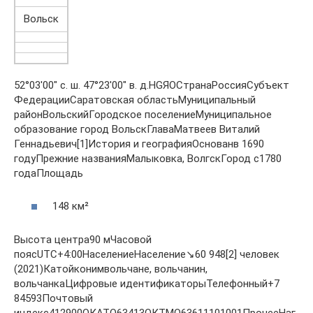
Вольск
52°03′00″ с. ш. 47°23′00″ в. д.HGЯOСтранаРоссияСубъект
ФедерацииСаратовская областьМуниципальный
районВольскийГородское поселениеМуниципальное
образование город ВольскГлаваМатвеев Виталий
Геннадьевич[1]История и географияОснованв 1690
годуПрежние названияМалыковка, ВолгскГород с1780
годаПлощадь
148 км²
Высота центра90 мЧасовой
поясUTC+4:00НаселениеНаселение↘60 948[2] человек
(2021)Катойконимвольчане, вольчанин,
вольчанкаЦифровые идентификаторыТелефонный+7
84593Почтовый
индекс412900ОКАТО63413ОКТМО63611101001ПрочееНаг