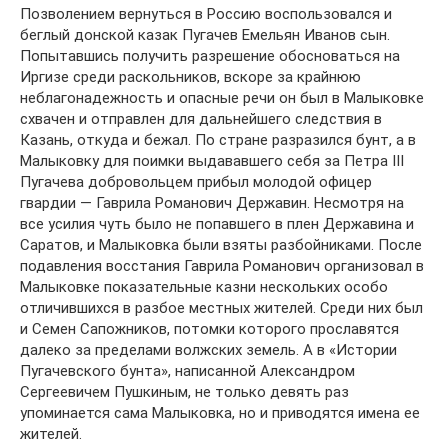
Позволением вернуться в Россию воспользовался и
беглый донской казак Пугачев Емельян Иванов сын.
Попытавшись получить разрешение обосноваться на
Иргизе среди раскольников, вскоре за крайнюю
неблагонадежность и опасные речи он был в Малыковке
схвачен и отправлен для дальнейшего следствия в
Казань, откуда и бежал. По стране разразился бунт, а в
Малыковку для поимки выдававшего себя за Петра III
Пугачева добровольцем прибыл молодой офицер
гвардии — Гаврила Романович Державин. Несмотря на
все усилия чуть было не попавшего в плен Державина и
Саратов, и Малыковка были взяты разбойниками. После
подавления восстания Гаврила Романович организовал в
Малыковке показательные казни нескольких особо
отличившихся в разбое местных жителей. Среди них был
и Семен Сапожников, потомки которого прославятся
далеко за пределами волжских земель. А в «Истории
Пугачевского бунта», написанной Александром
Сергеевичем Пушкиным, не только девять раз
упоминается сама Малыковка, но и приводятся имена ее
жителей.