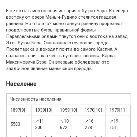
Ещё есть таинственная история о буграх Бэра. К северо-
востоку от озера Маныч-Гудило стелится гладкая
равнина. Но что это? монотонную равнину прорезают
продолговатые бугры правильной формы.
Параллельными рядами тянутся они с востока на запад.
Это- бугры Бера. Они начинаются возле города
Пролетарска и доходят почти до самого Каспия. А
названны они так в честь путешественника Карла
Максимовича Бэра. Он впервые обследовал это
заадочное явление манычской природы.
Население
Численность населения
1897[9]
1939[10]
1959[10]
1970[10]
1979[11]
1
↗11
↘10
↗16
↗19
5583
300
672
278
151
4