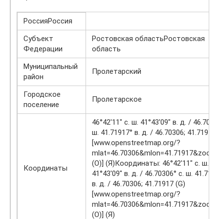
РоссияРоссия
Субъект
Ростовская областьРостовская
Федерации
область
Муниципальный
Пролетарский
район
Городское
Пролетарское
поселение
46°42′11″ с. ш. 41°43′09″ в. д. / 46.7030
ш. 41.71917° в. д. / 46.70306; 41.71917 
[www.openstreetmap.org/?
mlat=46.70306&mlon=41.71917&zoom
(O)] (Я)Координаты: 46°42′11″ с. ш.
Координаты
41°43′09″ в. д. / 46.70306° с. ш. 41.719
в. д. / 46.70306; 41.71917 (G)
[www.openstreetmap.org/?
mlat=46.70306&mlon=41.71917&zoom
(O)] (Я)