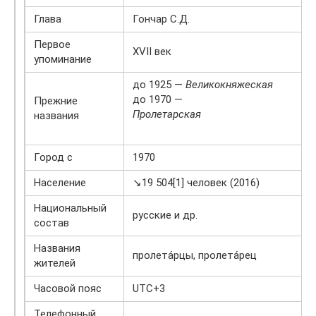
Глава
Гончар С.Д.
Первое
XVII век
упоминание
до 1925 —
Великокняжеская
до 1970 —
Прежние
Пролетарская
названия
Город с
1970
Население
↘19 504[1] человек (2016)
Национальный
русские и др.
состав
Названия
пролета́рцы, пролета́рец
жителей
Часовой пояс
UTC+3
Телефонный