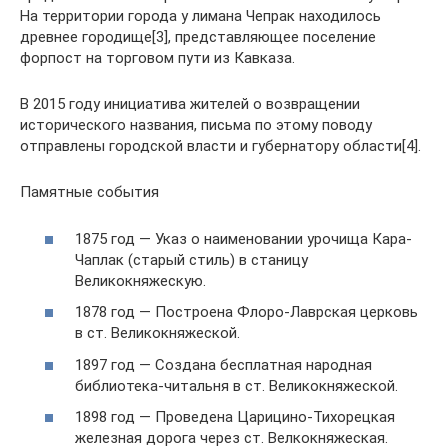
На территории города у лимана Чепрак находилось
древнее городище[3], представляющее поселение
форпост на торговом пути из Кавказа.
В 2015 году инициатива жителей о возвращении
исторического названия, письма по этому поводу
отправлены городской власти и губернатору области[4].
Памятные события
1875 год — Указ о наименовании урочища Кара-
Чаплак (старый стиль) в станицу
Великокняжескую.
1878 год — Построена Флоро-Лаврская церковь
в ст. Великокняжеской.
1897 год — Создана бесплатная народная
библиотека-читальня в ст. Великокняжеской.
1898 год — Проведена Царицино-Тихорецкая
железная дорога через ст. Велкокняжеская.