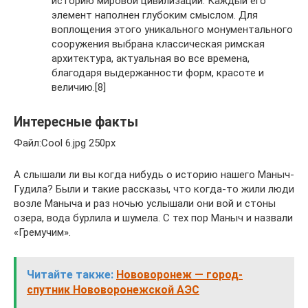
историю мировой цивилизации. Каждый его
элемент наполнен глубоким смыслом. Для
воплощения этого уникального монументального
сооружения выбрана классическая римская
архитектура, актуальная во все времена,
благодаря выдержанности форм, красоте и
величию.[8]
Интересные факты
Файл:Cool 6.jpg 250px
А слышали ли вы когда нибудь о историю нашего Маныч-
Гудила? Были и такие рассказы, что когда-то жили люди
возле Маныча и раз ночью услышали они вой и стоны
озера, вода бурлила и шумела. С тех пор Маныч и назвали
«Гремучим».
Читайте также:
Нововоронеж — город-
спутник Нововоронежской АЭС