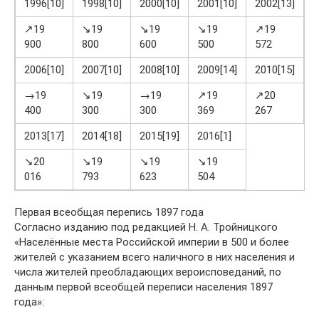
1996[10]
1998[10]
2000[10]
2001[10]
2002[13]
2
↗19
↘19
↘19
↘19
↗19
900
800
600
500
572
6
2006[10]
2007[10]
2008[10]
2009[14]
2010[15]
2
→19
↘19
→19
↗19
↗20
400
300
300
369
267
3
2013[17]
2014[18]
2015[19]
2016[1]
↘20
↘19
↘19
↘19
016
793
623
504
Первая всеобщая перепись 1897 года
Согласно изданию под редакцией Н. А. Тройницкого
«Населённые места Российской империи в 500 и более
жителей с указанием всего наличного в них населения и
числа жителей преобладающих вероисповеданий, по
данным первой всеобщей переписи населения 1897
года»: