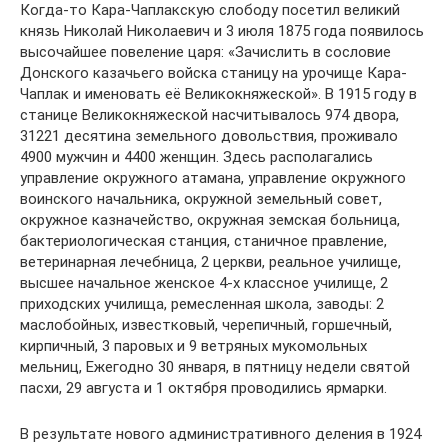
Когда-то Кара-Чаплакскую слободу посетил великий
князь Николай Николаевич и 3 июля 1875 года появилось
высочайшее повеление царя: «Зачислить в сословие
Донского казачьего войска станицу на урочище Кара-
Чаплак и именовать её Великокняжеской». В 1915 году в
станице Великокняжеской насчитывалось 974 двора,
31221 десятина земельного довольствия, проживало
4900 мужчин и 4400 женщин. Здесь располагались
управление окружного атамана, управление окружного
воинского начальника, окружной земельный совет,
окружное казначейство, окружная земская больница,
бактериологическая станция, станичное правление,
ветеринарная лечебница, 2 церкви, реальное училище,
высшее начальное женское 4-х классное училище, 2
приходских училища, ремесленная школа, заводы: 2
маслобойных, известковый, черепичный, горшечный,
кирпичный, 3 паровых и 9 ветряных мукомольных
мельниц, Ежегодно 30 января, в пятницу недели святой
пасхи, 29 августа и 1 октября проводились ярмарки.
В результате нового административного деления в 1924