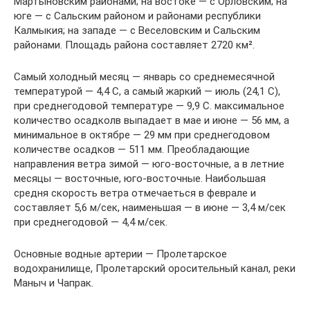
Мартыновским районами; на востоке — с Орловским; на
юге — с Сальским районом и районами республики
Калмыкия; на западе — с Веселовским и Сальским
районами. Площадь района составляет 2720 км².
Cамый холодный месяц — январь со среднемесячной
температурой — 4,4 С, а самый жаркий — июль (24,1 С),
при среднегодовой температуре — 9,9 С. максимальное
количество осадколв выпадает в мае и июне — 56 мм, а
минимальное в октябре — 29 мм при среднегодовом
количестве осадков — 511 мм. Преобладающие
направления ветра зимой — юго-восточные, а в летние
месяцы — восточные, юго-восточные. Наибольшая
средня скорость ветра отмечаеться в феврале и
составляет 5,6 м/сек, наименьшая — в июне — 3,4 м/сек
при среднегодовой — 4,4 м/сек.
Основные водные артерии — Пролетарское
водохранилище, Пролетарский оросительный канал, реки
Маныч и Чапрак.