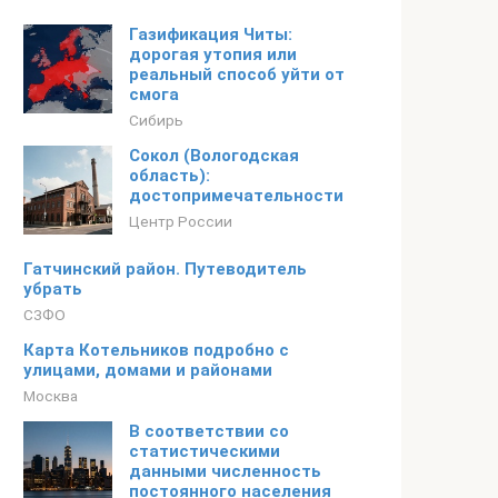
Газификация Читы:
дорогая утопия или
реальный способ уйти от
смога
Сибирь
Сокол (Вологодская
область):
достопримечательности
Центр России
Гатчинский район. Путеводитель
убрать
СЗФО
Карта Котельников подробно с
улицами, домами и районами
Москва
В соответствии со
статистическими
данными численность
постоянного населения