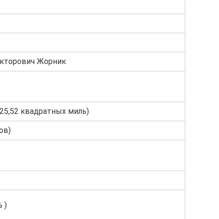
икторович Жорник
125,52 квадратных миль)
ов)
 )