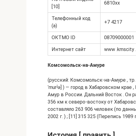
6810xx
[10]
Телефонный код
+7 4217
(а)
ОКТМО ID
08709000001
Интернет сайт
www .kmscity .
Комсомольск-на-Амуре
(русский: Комсомольск-на-Амуре , тр.
ˈmurʲə] ) — город в Хабаровском крае
Амур в России. Дальний Восток . Он 
356 км к северо-востоку от Хабаровс
составляло 263 906 человек (по данным
2002 г. ) ; [11] 315 325 (Перепись 1989 г. 
История [ править ]