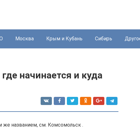
О
Москва
Крым и Кубань
Сибирь
Друго
 где начинается и куда
м же названием, см. Комсомольск .