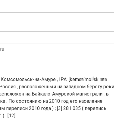
ru
 Комсомольск-на-Амуре , IPA: [kəmsɐˈmolʲsk nɐɐ
 , Россия , расположенный на западном берегу реки
расположен на Байкало-Амурской магистрали , в
ка . По состоянию на 2010 год его население
 переписи 2010 года ) ; [3] 281 035 ( перепись
) . [12]