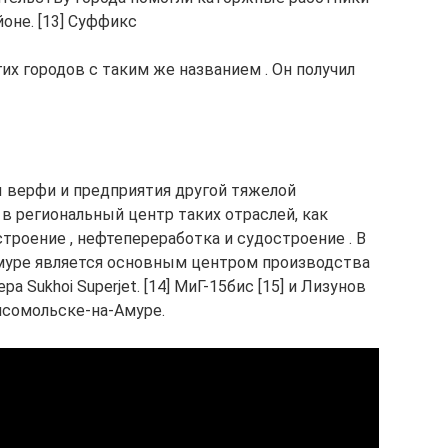
оне. [13] Суффикс
их городов с таким же названием . Он получил
ы верфи и предприятия другой тяжелой
в региональный центр таких отраслей, как
строение , нефтепереработка и судостроение . В
уре является основным центром производства
 Sukhoi Superjet. [14] МиГ-15бис [15] и Лизунов
мсомольске-на-Амуре.