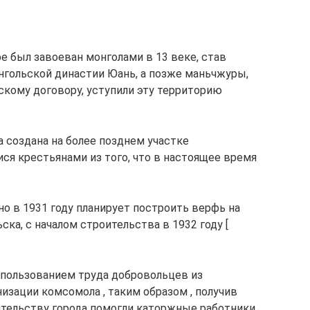
 был завоеван монголами в 13 веке, став
гольской династии Юань, а позже маньчжуры,
скому договору, уступили эту территорию
 создана на более позднем участке
ся крестьянами из того, что в настоящее время
 в 1931 году планирует построить верфь на
ка, с началом строительства в 1932 году [
использованием труда добровольцев из
зации комсомола , таким образом , получив
ительству города помогли каторжные работники