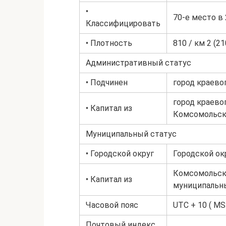
•
70-е место в 
Классифицировать
• Плотность
810 / км 2 (21
Административный статус
• Подчинен
город краево
город краево
• Капитал из
Комсомольски
Муниципальный статус
• Городской округ
Городской ок
Комсомольск-
• Капитал из
муниципальны
Часовой пояс
UTC + 10 ( MSK
Почтовый индекс