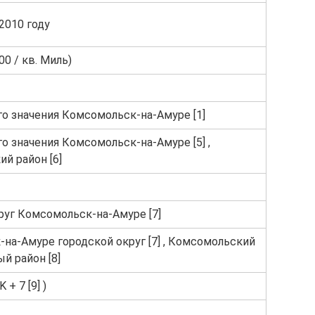
2010 году
00 / кв. Миль)
го значения Комсомольск-на-Амуре [1]
го значения Комсомольск-на-Амуре [5] ,
й район [6]
руг Комсомольск-на-Амуре [7]
на-Амуре городской округ [7] , Комсомольский
й район [8]
 + 7 [9] )